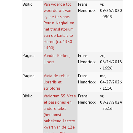
Biblio
Van woerde tot
Frans
vr,
woerde oft van
Hendrickx
09/25/2020
synne te sinne.
- 09:19
Petrus Naghel en
het translatorium
van de kartuis te
Herne (ca. 1350-
1400)
Pagina
Vander Kerken,
Frans
zo,
Libert
Hendrickx
06/24/2018
- 16:26
Pagina
Varia de rebus
Frans
ma,
librariis et
Hendrickx
04/27/2026
scriptoriis
- 11:30
Biblio
Variorum SS. Vitae
Frans
vr,
et passiones en
Hendrickx
09/27/2024
andere tekst
- 23:16
(herkomst
onbekend, laatste
kwart van de 12e