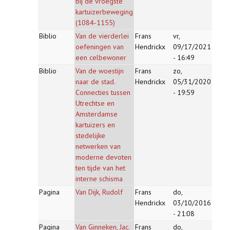
bij de vroegste
kartuizerbeweging
(1084-1155)
Biblio
Van de vierderlei
Frans
vr,
oefeningen van
Hendrickx
09/17/2021
een celbewoner
- 16:49
Biblio
Van de woestijn
Frans
zo,
naar de stad.
Hendrickx
05/31/2020
Connecties tussen
- 19:59
Utrechtse en
Amsterdamse
kartuizers en
stedelijke
netwerken van
moderne devoten
ten tijde van het
interne schisma
Pagina
Van Dijk, Rudolf
Frans
do,
Hendrickx
03/10/2016
- 21:08
Pagina
Van Ginneken, Jac.
Frans
do,