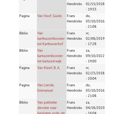
Hendrickx
02/15/2018
- 19:55
Pagina
Van Hoof, Guido
Frans
do,
Hendrickx
03/10/2016
- 21:08
Biblio
Van
Frans
vr,
karthuizerklooster
Hendrickx
02/08/2019
tot Karthuizerhof
- 17:28
Biblio
Van
Frans
za,
kartuizerklooster
Hendrickx
09/10/2022
tot kartuizerwijk
- 19:00
Pagina
Van Kleef, B. A.
Frans
vr,
Hendrickx
02/23/2018
- 20:04
Pagina
Van Lierde,
Frans
do,
Emmanuel
Hendrickx
03/10/2016
- 21:08
Biblio
Van publieke
Frans
za,
devotie naar
Hendrickx
04/18/2020
besloten orde: de
- 16:04