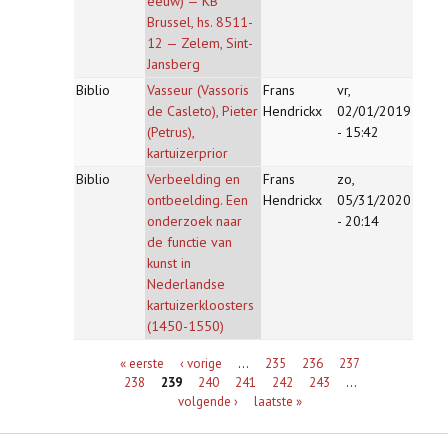
eeuw) — KB
Brussel, hs. 8511-
12 — Zelem, Sint-
Jansberg
Biblio
Vasseur (Vassoris
Frans
vr,
de Casleto), Pieter
Hendrickx
02/01/2019
(Petrus),
- 15:42
kartuizerprior
Biblio
Verbeelding en
Frans
zo,
ontbeelding. Een
Hendrickx
05/31/2020
onderzoek naar
- 20:14
de functie van
kunst in
Nederlandse
kartuizerkloosters
(1450-1550)
Pagina's
« eerste
‹ vorige
…
235
236
237
238
239
240
241
242
243
…
volgende ›
laatste »