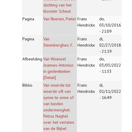
stichting van het
klooster Scheut
Pagina
Van Reenen, Pieter
Frans
do,
Hendrickx
03/10/2016
- 21:09
Pagina
Van
Frans
di,
Steenberghen, F.
Hendrickx
02/27/2018
- 21:19
Afbeelding
Van Woensel
Frans
do,
Joannes-Antonius
Hendrickx
03/03/2022
in gedenkteken
- 11:53
[Detail]
Biblio
Van woerde tot
Frans
di,
woerde oft van
Hendrickx
01/11/2022
synne te sinne of
- 16:49
van beiden
ondermenghet.
Petrus Naghel
over het vertalen
van de Bijbel