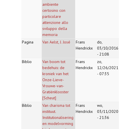
ambiente
certosino con
particolare
attenzione allo
sviluppo della
memoria
Pagina
Van Aelst, J. José
Frans
do,
Hendrickx
03/10/2016
- 21:08
Biblio
Van boom tot
Frans
zo,
bedehuis: de
Hendrickx
12/26/2021
kroniek van het
- 07:35
Onze-Lieve-
Vrouwe-van-
Gratiënklooster
[Scheut]
Biblio
Van charisma tot
Frans
wo,
instituut.
Hendrickx
03/11/2020
Institutionalisering
- 21:36
en modelvorming