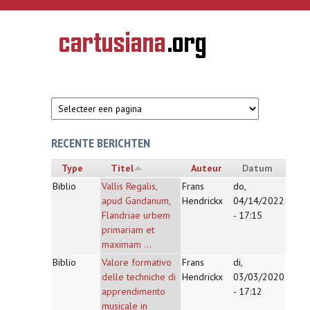
Overslaan en naar de inhoud gaan
CARTUSIANA
Geschiedenis
van de
kartuizerorde
in de
Nederlanden
RECENTE BERICHTEN
Type
Titel
Auteur
Datum
Biblio
Vallis Regalis,
Frans
do,
apud Gandanum,
Hendrickx
04/14/2022
Flandriae urbem
- 17:15
primariam et
maximam ...
Biblio
Valore formativo
Frans
di,
delle techniche di
Hendrickx
03/03/2020
apprendimento
- 17:12
musicale in