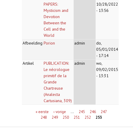
PAPERS:
10/28/2022
Mysticism and
- 13:56
Devotion
Between the
Cell and the
World
Afbeelding
Porion
admin
do,
05/01/2014
- 17:14
Artikel
PUBLICATION:
admin
wo,
Le nécrologue
09/02/2015
primitif de la
- 13:31
Grande
Chartreuse
(Analecta
Cartusiana, 309)
Pagina's
« eerste
‹ vorige
…
245
246
247
248
249
250
251
252
253