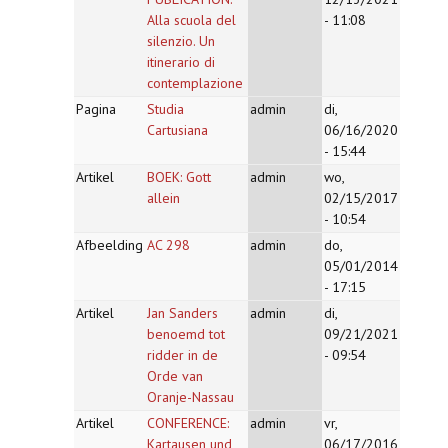
Alla scuola del
- 11:08
silenzio. Un
itinerario di
contemplazione
Pagina
Studia
admin
di,
Cartusiana
06/16/2020
- 15:44
Artikel
BOEK: Gott
admin
wo,
allein
02/15/2017
- 10:54
Afbeelding
AC 298
admin
do,
05/01/2014
- 17:15
Artikel
Jan Sanders
admin
di,
benoemd tot
09/21/2021
ridder in de
- 09:54
Orde van
Oranje-Nassau
Artikel
CONFERENCE:
admin
vr,
Kartausen und
06/17/2016