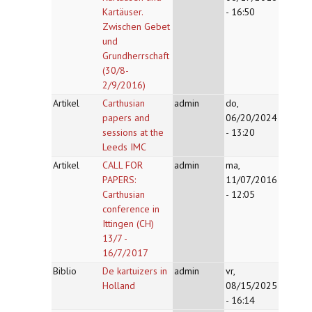
Kartäuser.
- 16:50
Zwischen Gebet
und
Grundherrschaft
(30/8-
2/9/2016)
Artikel
Carthusian
admin
do,
papers and
06/20/2024
sessions at the
- 13:20
Leeds IMC
Artikel
CALL FOR
admin
ma,
PAPERS:
11/07/2016
Carthusian
- 12:05
conference in
Ittingen (CH)
13/7 -
16/7/2017
Biblio
De kartuizers in
admin
vr,
Holland
08/15/2025
- 16:14