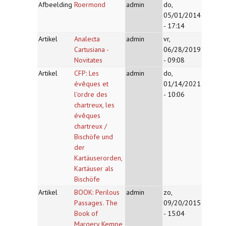
Afbeelding
Roermond
admin
do,
05/01/2014
- 17:14
Artikel
Analecta
admin
vr,
Cartusiana -
06/28/2019
Novitates
- 09:08
Artikel
CFP: Les
admin
do,
évêques et
01/14/2021
l'ordre des
- 10:06
chartreux, les
évêques
chartreux /
Bischöfe und
der
Kartäuserorden,
Kartäuser als
Bischöfe
Artikel
BOOK: Perilous
admin
zo,
Passages. The
09/20/2015
Book of
- 15:04
Margery Kempe,