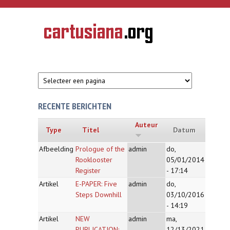
Overslaan en naar de inhoud gaan
CARTUSIANA
Geschiedenis
van de
kartuizerorde
in de
Nederlanden
RECENTE BERICHTEN
Auteur
Type
Titel
Datum
Afbeelding
Prologue of the
admin
do,
Rooklooster
05/01/2014
Register
- 17:14
Artikel
E-PAPER: Five
admin
do,
Steps Downhill
03/10/2016
- 14:19
Artikel
NEW
admin
ma,
PUBLICATION:
12/13/2021