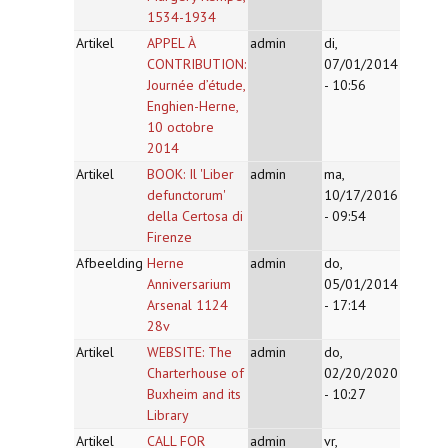
1534-1934
Artikel
APPEL À
admin
di,
CONTRIBUTION:
07/01/2014
Journée d’étude,
- 10:56
Enghien-Herne,
10 octobre
2014
Artikel
BOOK: Il 'Liber
admin
ma,
defunctorum'
10/17/2016
della Certosa di
- 09:54
Firenze
Afbeelding
Herne
admin
do,
Anniversarium
05/01/2014
Arsenal 1124
- 17:14
28v
Artikel
WEBSITE: The
admin
do,
Charterhouse of
02/20/2020
Buxheim and its
- 10:27
Library
Artikel
CALL FOR
admin
vr,