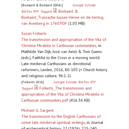
[Boelaert & Boelaert 2004c]
Google Scholar
Boelaert &
BibTex
RTF
Tagged
Boelaert_Transactie tussen Herne en de hertog
van Arenberg in 1760.PDF
(1.05 MB)
Suzan Folkerts
The transmission and appropriation of the Vita of
Christina Mirabilis in Carthusian communities
,
in:
Mathilde Van Dijk, José van Aelst & Tom Gaens
(eds.), Faithful to the Cross in a moving world:
Late medieval Carthusians as devotional
reformers, Leiden, 2016, 80-105 (= Church history
and religious culture, 96:1-2)
[Folkerts 2016]
Google Scholar
BibTex
RTF
Folkerts_The transmission and
Tagged
appropriation of the Vita of Christina Mirabilis in
Carthusian communities.pdf
(416.36 KB)
Michael G. Sargent
The transmission by the English Carthusians of
some late medieval spiritual writings
,
in: Journal
of ecclesiastical history, 27 (1976), 225-240