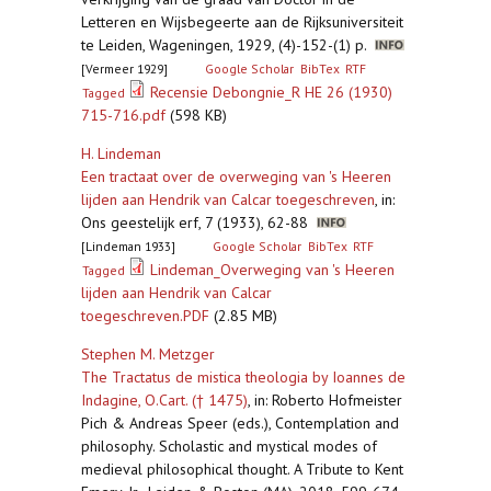
Letteren en Wijsbegeerte aan de Rijksuniversiteit
te Leiden, Wageningen, 1929, (4)-152-(1) p.
[Vermeer 1929]
Google Scholar
BibTex
RTF
Recensie Debongnie_R HE 26 (1930)
Tagged
715-716.pdf
(598 KB)
H. Lindeman
Een tractaat over de overweging van 's Heeren
lijden aan Hendrik van Calcar toegeschreven
,
in:
Ons geestelijk erf, 7 (1933), 62-88
[Lindeman 1933]
Google Scholar
BibTex
RTF
Lindeman_Overweging van 's Heeren
Tagged
lijden aan Hendrik van Calcar
toegeschreven.PDF
(2.85 MB)
Stephen M. Metzger
The Tractatus de mistica theologia by Ioannes de
Indagine, O.Cart. († 1475)
,
in: Roberto Hofmeister
Pich & Andreas Speer (eds.), Contemplation and
philosophy. Scholastic and mystical modes of
medieval philosophical thought. A Tribute to Kent