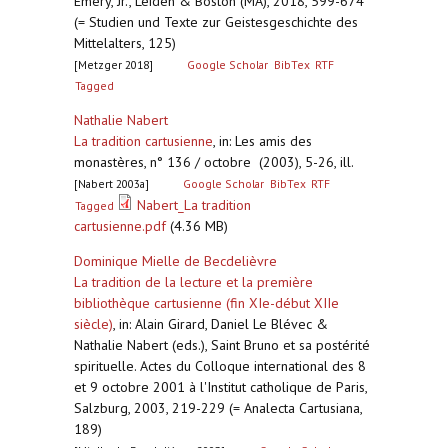
Emery, Jr., Leiden & Boston (MA), 2018, 599-674
(= Studien und Texte zur Geistesgeschichte des
Mittelalters, 125)
[Metzger 2018]
Google Scholar
BibTex
RTF
Tagged
Nathalie Nabert
La tradition cartusienne
,
in: Les amis des
monastères, n° 136 / octobre (2003), 5-26, ill.
[Nabert 2003a]
Google Scholar
BibTex
RTF
Nabert_La tradition
Tagged
cartusienne.pdf
(4.36 MB)
Dominique Mielle de Becdelièvre
La tradition de la lecture et la première
bibliothèque cartusienne (fin XIe-début XIIe
siècle)
,
in: Alain Girard, Daniel Le Blévec &
Nathalie Nabert (eds.), Saint Bruno et sa postérité
spirituelle. Actes du Colloque international des 8
et 9 octobre 2001 à l'Institut catholique de Paris,
Salzburg, 2003, 219-229 (= Analecta Cartusiana,
189)