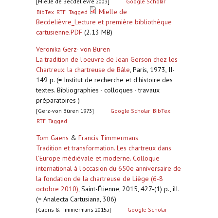
[Mielle de Becdelièvre 2003]
Google Scholar
Mielle de
BibTex
RTF
Tagged
Becdelièvre_Lecture et première bibliothèque
cartusienne.PDF
(2.13 MB)
Veronika Gerz- von Büren
La tradition de l'oeuvre de Jean Gerson chez les
Chartreux: la chartreuse de Bâle
,
Paris, 1973, II-
149 p. (= Institut de recherche et d'histoire des
textes. Bibliographies - colloques - travaux
préparatoires )
[Gerz-von Büren 1973]
Google Scholar
BibTex
RTF
Tagged
Tom Gaens
&
Francis Timmermans
Tradition et transformation. Les chartreux dans
l'Europe médiévale et moderne. Colloque
international à l'occasion du 650e anniversaire de
la fondation de la chartreuse de Liège (6-8
octobre 2010)
,
Saint-Étienne, 2015, 427-(1) p., ill.
(= Analecta Cartusiana, 306)
[Gaens & Timmermans 2015a]
Google Scholar