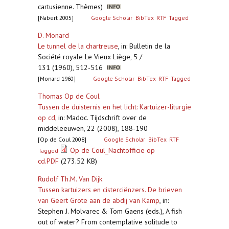
cartusienne. Thèmes)
[Nabert 2005]
Google Scholar
BibTex
RTF
Tagged
D. Monard
Le tunnel de la chartreuse
,
in: Bulletin de la
Société royale Le Vieux Liège, 5 /
131 (1960), 512-516
[Monard 1960]
Google Scholar
BibTex
RTF
Tagged
Thomas Op de Coul
Tussen de duisternis en het licht: Kartuizer-liturgie
op cd
,
in: Madoc. Tijdschrift over de
middeleeuwen, 22 (2008), 188-190
[Op de Coul 2008]
Google Scholar
BibTex
RTF
Op de Coul_Nachtofficie op
Tagged
cd.PDF
(273.52 KB)
Rudolf Th.M. Van Dijk
Tussen kartuizers en cisterciënzers. De brieven
van Geert Grote aan de abdij van Kamp
,
in:
Stephen J. Molvarec & Tom Gaens (eds.), A fish
out of water? From contemplative solitude to