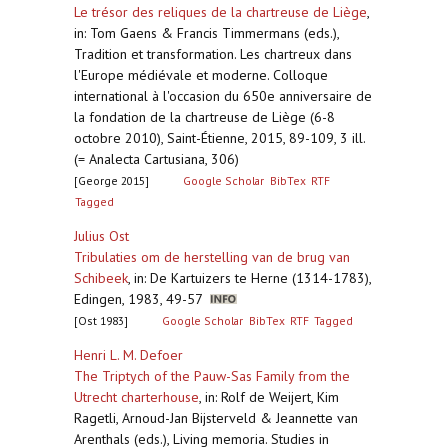
Le trésor des reliques de la chartreuse de Liège
,
in: Tom Gaens & Francis Timmermans (eds.),
Tradition et transformation. Les chartreux dans
l'Europe médiévale et moderne. Colloque
international à l'occasion du 650e anniversaire de
la fondation de la chartreuse de Liège (6-8
octobre 2010), Saint-Étienne, 2015, 89-109, 3 ill.
(= Analecta Cartusiana, 306)
[George 2015]
Google Scholar
BibTex
RTF
Tagged
Julius Ost
Tribulaties om de herstelling van de brug van
Schibeek
,
in: De Kartuizers te Herne (1314-1783),
Edingen, 1983, 49-57
[Ost 1983]
Google Scholar
BibTex
RTF
Tagged
Henri L. M. Defoer
The Triptych of the Pauw-Sas Family from the
Utrecht charterhouse
,
in: Rolf de Weijert, Kim
Ragetli, Arnoud-Jan Bijsterveld & Jeannette van
Arenthals (eds.), Living memoria. Studies in