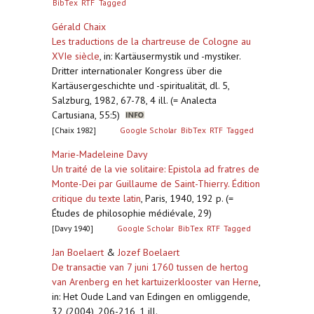
BibTex
RTF
Tagged
Gérald Chaix
Les traductions de la chartreuse de Cologne au
XVIe siècle
,
in: Kartäusermystik und -mystiker.
Dritter internationaler Kongress über die
Kartäusergeschichte und -spiritualität, dl. 5,
Salzburg, 1982, 67-78, 4 ill. (= Analecta
Cartusiana, 55:5)
[Chaix 1982]
Google Scholar
BibTex
RTF
Tagged
Marie-Madeleine Davy
Un traité de la vie solitaire: Epistola ad fratres de
Monte-Dei par Guillaume de Saint-Thierry. Édition
critique du texte latin
,
Paris, 1940, 192 p. (=
Études de philosophie médiévale, 29)
[Davy 1940]
Google Scholar
BibTex
RTF
Tagged
Jan Boelaert
&
Jozef Boelaert
De transactie van 7 juni 1760 tussen de hertog
van Arenberg en het kartuizerklooster van Herne
,
in: Het Oude Land van Edingen en omliggende,
32 (2004), 206-216, 1 ill.