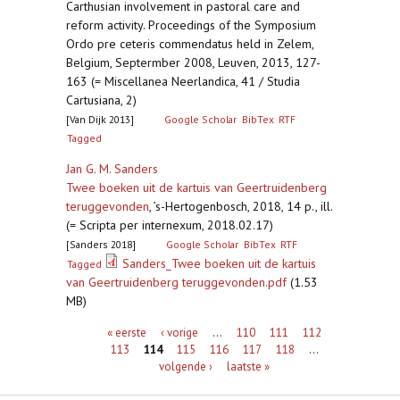
Carthusian involvement in pastoral care and
reform activity. Proceedings of the Symposium
Ordo pre ceteris commendatus held in Zelem,
Belgium, Septermber 2008, Leuven, 2013, 127-
163 (= Miscellanea Neerlandica, 41 / Studia
Cartusiana, 2)
[Van Dijk 2013]
Google Scholar
BibTex
RTF
Tagged
Jan G. M. Sanders
Twee boeken uit de kartuis van Geertruidenberg
teruggevonden
,
’s-Hertogenbosch, 2018, 14 p., ill.
(= Scripta per internexum, 2018.02.17)
[Sanders 2018]
Google Scholar
BibTex
RTF
Sanders_Twee boeken uit de kartuis
Tagged
van Geertruidenberg teruggevonden.pdf
(1.53
MB)
Pagina's
« eerste
‹ vorige
…
110
111
112
113
114
115
116
117
118
…
volgende ›
laatste »