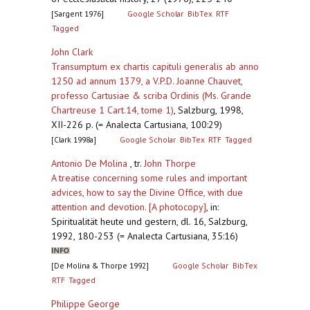
[Sargent 1976]
Google Scholar
BibTex
RTF
Tagged
John Clark
Transumptum ex chartis capituli generalis ab anno
1250 ad annum 1379, a V.P.D. Joanne Chauvet,
professo Cartusiae & scriba Ordinis (Ms. Grande
Chartreuse 1 Cart.14, tome 1)
,
Salzburg, 1998,
XII-226 p. (= Analecta Cartusiana, 100:29)
[Clark 1998a]
Google Scholar
BibTex
RTF
Tagged
Antonio De Molina
, tr.
John Thorpe
A treatise concerning some rules and important
advices, how to say the Divine Office, with due
attention and devotion. [A photocopy]
,
in:
Spiritualität heute und gestern, dl. 16, Salzburg,
1992, 180-253 (= Analecta Cartusiana, 35:16)
[De Molina & Thorpe 1992]
Google Scholar
BibTex
RTF
Tagged
Philippe George