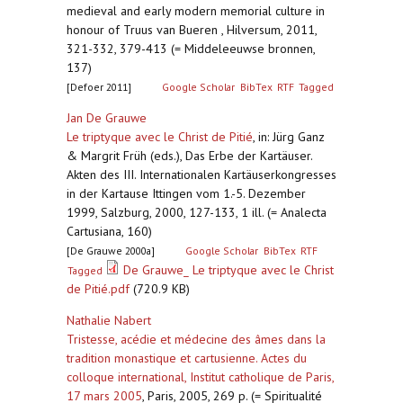
medieval and early modern memorial culture in
honour of Truus van Bueren , Hilversum, 2011,
321-332, 379-413 (= Middeleeuwse bronnen,
137)
[Defoer 2011]
Google Scholar
BibTex
RTF
Tagged
Jan De Grauwe
Le triptyque avec le Christ de Pitié
,
in: Jürg Ganz
& Margrit Früh (eds.), Das Erbe der Kartäuser.
Akten des III. Internationalen Kartäuserkongresses
in der Kartause Ittingen vom 1.-5. Dezember
1999, Salzburg, 2000, 127-133, 1 ill. (= Analecta
Cartusiana, 160)
[De Grauwe 2000a]
Google Scholar
BibTex
RTF
De Grauwe_ Le triptyque avec le Christ
Tagged
de Pitié.pdf
(720.9 KB)
Nathalie Nabert
Tristesse, acédie et médecine des âmes dans la
tradition monastique et cartusienne. Actes du
colloque international, Institut catholique de Paris,
17 mars 2005
,
Paris, 2005, 269 p. (= Spiritualité