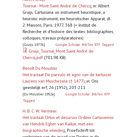
Tournai - Mont Saint André de Chercq
,
in: Albert
Gruijs, Cartusiana: un instrument heuristique, a
heuristic instrument, ein heuristischer Apparat, dl.
2: Maisons, Paris, 1977, 368 (= Institut de
Recherche et d'histoire des textes: bibliographies,
colloques, travaux préparatoires)
[Gruijs 1977b]
Google Scholar
BibTex
RTF
Tagged
Gruijs_Tournai_Mont Saint André de
Chercq.pdf
(701.98 KB)
Benoît Du Moustier
Het tractaat De parvulo et agno van de kartuizer
Laurens van Muschezele († 1477)
,
in: Ons
geestelijk erf, 26 (1952), 203-211
[Du Moustier 1952a]
Google Scholar
BibTex
RTF
Tagged
H. B. C. W. Vermeer
Het tractaat Ortus et decursus Ordinis Cartusiensis
van Hendrik Egher van Kalkar, met een
biographische inleiding
,
Proefschrift tot
verkrijging van de graad van Doctor in de