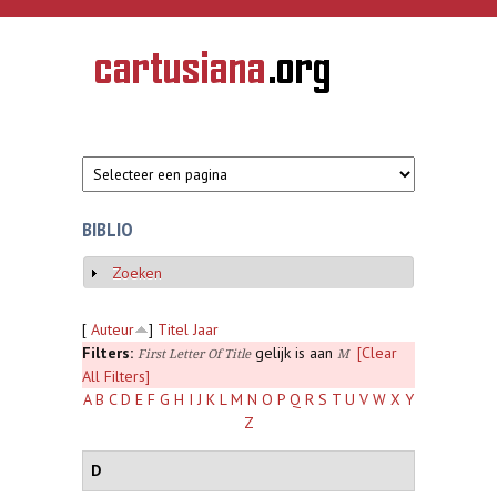
Overslaan en naar de inhoud gaan
CARTUSIANA
Geschiedenis
van de
kartuizerorde
in de
Nederlanden
BIBLIO
Zoeken
Weergeven
[
Auteur
]
Titel
Jaar
Filters:
gelijk is aan
[Clear
First Letter Of Title
M
All Filters]
A
B
C
D
E
F
G
H
I
J
K
L
M
N
O
P
Q
R
S
T
U
V
W
X
Y
Z
D