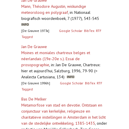
Jan De Grauwe
Mann, Théodore Augustin, wiskundige
meteoroloog en polygraaf
,
in: Nationaal
biografisch woordenboek, 7 (1977), 543-545
[De Grauwe 1977a]
Google Scholar
BibTex
RTF
Tagged
Jan De Grauwe
Moines et moniales chartreux belges et
néerlandais (19e-20e s.). Essai de
prosopographie
,
in: Jan De Grauwe, Chartreux:
hier et aujourd'hui, Salzburg, 1996, 79-90 (=
Analecta Cartusiana, 134)
[De Grauwe 1996h]
Google Scholar
BibTex
RTF
Tagged
Bas De Melker
Metamorfose van stad en devotie. Ontstaan en
conjunctuur van kerkelijke, religieuze en
charitatieve instellingen in Amsterdam in het licht
van de stedelijke ontwikkeling, 1385-1435
,
onder