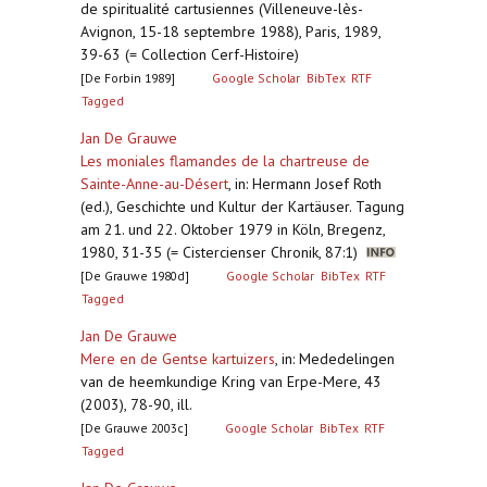
de spiritualité cartusiennes (Villeneuve-lès-
Avignon, 15-18 septembre 1988), Paris, 1989,
39-63 (= Collection Cerf-Histoire)
[De Forbin 1989]
Google Scholar
BibTex
RTF
Tagged
Jan De Grauwe
Les moniales flamandes de la chartreuse de
Sainte-Anne-au-Désert
,
in: Hermann Josef Roth
(ed.), Geschichte und Kultur der Kartäuser. Tagung
am 21. und 22. Oktober 1979 in Köln, Bregenz,
1980, 31-35 (= Cistercienser Chronik, 87:1)
[De Grauwe 1980d]
Google Scholar
BibTex
RTF
Tagged
Jan De Grauwe
Mere en de Gentse kartuizers
,
in: Mededelingen
van de heemkundige Kring van Erpe-Mere, 43
(2003), 78-90, ill.
[De Grauwe 2003c]
Google Scholar
BibTex
RTF
Tagged