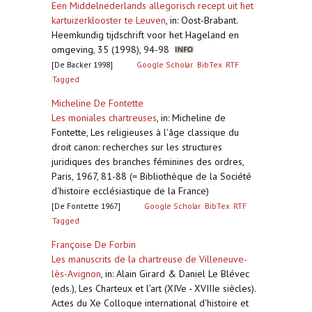
Een Middelnederlands allegorisch recept uit het
kartuizerklooster te Leuven
,
in: Oost-Brabant.
Heemkundig tijdschrift voor het Hageland en
omgeving, 35 (1998), 94-98
[De Backer 1998]
Google Scholar
BibTex
RTF
Tagged
Micheline De Fontette
Les moniales chartreuses
,
in: Micheline de
Fontette, Les religieuses à l'âge classique du
droit canon: recherches sur les structures
juridiques des branches féminines des ordres,
Paris, 1967, 81-88 (= Bibliothèque de la Société
d'histoire ecclésiastique de la France)
[De Fontette 1967]
Google Scholar
BibTex
RTF
Tagged
Françoise De Forbin
Les manuscrits de la chartreuse de Villeneuve-
lès-Avignon
,
in: Alain Girard & Daniel Le Blévec
(eds.), Les Charteux et l'art (XIVe - XVIIIe siècles).
Actes du Xe Colloque international d'histoire et