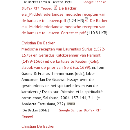
[De Backer, Lemli & Lievens 1998]
Google Scholar
De Backer
BibTex
RTF
Tagged
e.a._Middelnederlandse medische recepten van
de kartuize te Leuven.pdf
(1.24 MB)
De Backer
e.a._Middelnederlandse medische recepten van
de kartuize te Leuven_Correcties.pdf
(110.81 KB)
Christian De Backer
Medische recepten van Laurentius Surius (1522-
1578) en Gerardus Kalckbrenner van Hamont
(1499-1566) uit de kartuize te Keulen (Köln),
alsook van de prior van Gent (ca. 1699)
,
in: Tom
Gaens & Francis Timmermans (eds.), Liber
Amicorum Jan De Grauwe. Essays over de
geschiedenis en het spirituele leven van de
kartuizers / Essais sur l'histoire et la spiritualité
cartusienne, Salzburg, 2004, 137-144, 2 ill. (=
Analecta Cartusiana, 222)
[De Backer 2004c]
Google Scholar
BibTex
RTF
Tagged
Christian De Backer