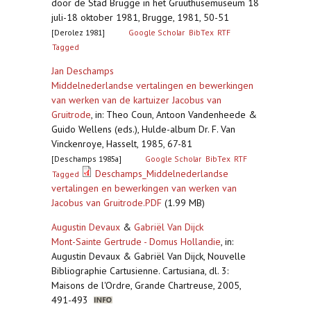
door de Stad Brugge in het Gruuthusemuseum 18
juli-18 oktober 1981, Brugge, 1981, 50-51
[Derolez 1981]
Google Scholar
BibTex
RTF
Tagged
Jan Deschamps
Middelnederlandse vertalingen en bewerkingen
van werken van de kartuizer Jacobus van
Gruitrode
,
in: Theo Coun, Antoon Vandenheede &
Guido Wellens (eds.), Hulde-album Dr. F. Van
Vinckenroye, Hasselt, 1985, 67-81
[Deschamps 1985a]
Google Scholar
BibTex
RTF
Deschamps_Middelnederlandse
Tagged
vertalingen en bewerkingen van werken van
Jacobus van Gruitrode.PDF
(1.99 MB)
Augustin Devaux
&
Gabriël Van Dijck
Mont-Sainte Gertrude - Domus Hollandie
,
in:
Augustin Devaux & Gabriël Van Dijck, Nouvelle
Bibliographie Cartusienne. Cartusiana, dl. 3:
Maisons de l'Ordre, Grande Chartreuse, 2005,
491-493