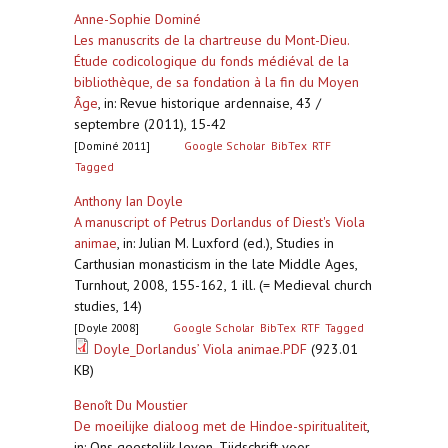
Anne-Sophie Dominé
Les manuscrits de la chartreuse du Mont-Dieu.
Étude codicologique du fonds médiéval de la
bibliothèque, de sa fondation à la fin du Moyen
Âge
,
in: Revue historique ardennaise, 43 /
septembre (2011), 15-42
[Dominé 2011]
Google Scholar
BibTex
RTF
Tagged
Anthony Ian Doyle
A manuscript of Petrus Dorlandus of Diest's Viola
animae
,
in: Julian M. Luxford (ed.), Studies in
Carthusian monasticism in the late Middle Ages,
Turnhout, 2008, 155-162, 1 ill. (= Medieval church
studies, 14)
[Doyle 2008]
Google Scholar
BibTex
RTF
Tagged
Doyle_Dorlandus’ Viola animae.PDF
(923.01
KB)
Benoît Du Moustier
De moeilijke dialoog met de Hindoe-spiritualiteit
,
in: Ons geestelijk leven. Tijdschrift voor