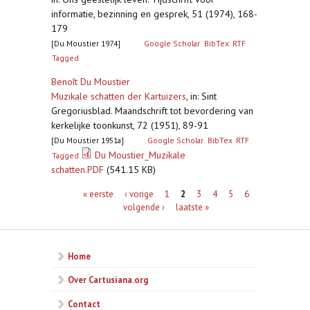
informatie, bezinning en gesprek, 51 (1974), 168-
179
[Du Moustier 1974]
Google Scholar
BibTex
RTF
Tagged
Benoît Du Moustier
Muzikale schatten der Kartuizers
,
in: Sint
Gregoriusblad. Maandschrift tot bevordering van
kerkelijke toonkunst, 72 (1951), 89-91
[Du Moustier 1951a]
Google Scholar
BibTex
RTF
Du Moustier_Muzikale
Tagged
schatten.PDF
(541.15 KB)
Pagina's
« eerste
‹ vorige
1
2
3
4
5
6
volgende ›
laatste »
Home
Over Cartusiana.org
Contact