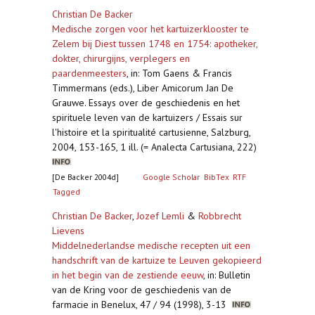
Christian De Backer
Medische zorgen voor het kartuizerklooster te
Zelem bij Diest tussen 1748 en 1754: apotheker,
dokter, chirurgijns, verplegers en
paardenmeesters
,
in: Tom Gaens & Francis
Timmermans (eds.), Liber Amicorum Jan De
Grauwe. Essays over de geschiedenis en het
spirituele leven van de kartuizers / Essais sur
l'histoire et la spiritualité cartusienne, Salzburg,
2004, 153-165, 1 ill. (= Analecta Cartusiana, 222)
[De Backer 2004d]
Google Scholar
BibTex
RTF
Tagged
Christian De Backer
,
Jozef Lemli
&
Robbrecht
Lievens
Middelnederlandse medische recepten uit een
handschrift van de kartuize te Leuven gekopieerd
in het begin van de zestiende eeuw
,
in: Bulletin
van de Kring voor de geschiedenis van de
farmacie in Benelux, 47 / 94 (1998), 3-13