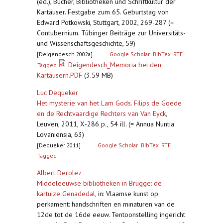
(ed.), Bücher, Bibliotheken und Schriftkultur der
Kartäuser. Festgabe zum 65. Geburtstag von
Edward Potkowski, Stuttgart, 2002, 269-287 (=
Contubernium. Tübinger Beiträge zur Universitäts-
und Wissenschaftsgeschichte, 59)
[Deigendesch 2002a]
Google Scholar
BibTex
RTF
Deigendesch_Memoria bei den
Tagged
Kartäusern.PDF
(3.59 MB)
Luc Dequeker
Het mysterie van het Lam Gods. Filips de Goede
en de Rechtvaardige Rechters van Van Eyck
,
Leuven, 2011, X‐286 p., 54 ill. (= Annua Nuntia
Lovaniensia, 63)
[Dequeker 2011]
Google Scholar
BibTex
RTF
Tagged
Albert Derolez
Middeleeuwse bibliotheken in Brugge: de
kartuize Genadedal
,
in: Vlaamse kunst op
perkament: handschriften en minaturen van de
12de tot de 16de eeuw. Tentoonstelling ingericht