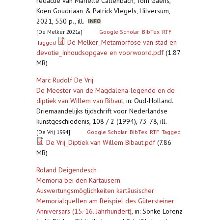
redactie van Mariëlle Callenbach, Tom Gaens,
Koen Goudriaan & Patrick Vlegels, Hilversum,
2021, 550 p., ill.
[De Melker 2021a]
Google Scholar
BibTex
RTF
De Melker_Metamorfose van stad en
Tagged
devotie_Inhoudsopgave en voorwoord.pdf
(1.87
MB)
Marc Rudolf De Vrij
De Meester van de Magdalena-legende en de
diptiek van Willem van Bibaut
,
in: Oud-Holland.
Driemaandelijks tijdschrift voor Nederlandse
kunstgeschiedenis, 108 / 2 (1994), 73-78, ill.
[De Vrij 1994]
Google Scholar
BibTex
RTF
Tagged
De Vrij_Diptiek van Willem Bibaut.pdf
(7.86
MB)
Roland Deigendesch
Memoria bei den Kartäusern.
Auswertungsmöglichkeiten kartäusischer
Memorialquellen am Beispiel des Gütersteiner
Anniversars (15.-16. Jahrhundert)
,
in: Sönke Lorenz