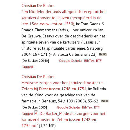
Christian De Backer
Een Middelnederlands allegorisch recept uit het
kartuizerklooster te Leuven (gecopiëerd in de
late 15de eeuw - tot ca. 1530)
,
in: Tom Gaens &
Francis Timmermans (eds.), Liber Amicorum Jan
De Grauwe. Essays over de geschiedenis en het
spirituele leven van de kartuizers / Essais sur
l'histoire et la spiritualité cartusienne, Salzburg,
2004, 167-171 (= Analecta Cartusiana, 222)
[De Backer 2004b]
Google Scholar
BibTex
RTF
Tagged
Christian De Backer
Medische zorgen voor het kartuizerklooster te
Zelem bij Diest tussen 1748 en 1754
,
in: Bulletin
van de Kring voor de geschiedenis van de
farmacie in Benelux, 54 / 109 (2005), 53-62
[De Backer 2005]
Google Scholar
BibTex
RTF
De Backer_Medische zorgen voor het
Tagged
kartuizerklooster te Zelem tussen 1748 en
1754.pdf
(1.21 MB)