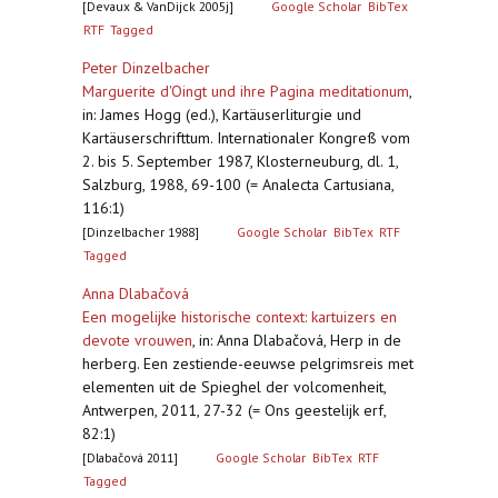
[Devaux & VanDijck 2005j]
Google Scholar
BibTex
RTF
Tagged
Peter Dinzelbacher
Marguerite d'Oingt und ihre Pagina meditationum
,
in: James Hogg (ed.), Kartäuserliturgie und
Kartäuserschrifttum. Internationaler Kongreß vom
2. bis 5. September 1987, Klosterneuburg, dl. 1,
Salzburg, 1988, 69-100 (= Analecta Cartusiana,
116:1)
[Dinzelbacher 1988]
Google Scholar
BibTex
RTF
Tagged
Anna Dlabačová
Een mogelijke historische context: kartuizers en
devote vrouwen
,
in: Anna Dlabačová, Herp in de
herberg. Een zestiende-eeuwse pelgrimsreis met
elementen uit de Spieghel der volcomenheit,
Antwerpen, 2011, 27-32 (= Ons geestelijk erf,
82:1)
[Dlabačová 2011]
Google Scholar
BibTex
RTF
Tagged