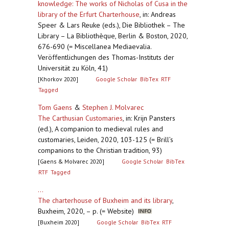
knowledge: The works of Nicholas of Cusa in the
library of the Erfurt Charterhouse
,
in: Andreas
Speer & Lars Reuke (eds.), Die Bibliothek – The
Library – La Bibliothèque, Berlin & Boston, 2020,
676-690 (= Miscellanea Mediaevalia.
Veröffentlichungen des Thomas-Instituts der
Universität zu Köln, 41)
[Khorkov 2020]
Google Scholar
BibTex
RTF
Tagged
Tom Gaens
&
Stephen J. Molvarec
The Carthusian Customaries
,
in: Krijn Pansters
(ed.), A companion to medieval rules and
customaries, Leiden, 2020, 103-125 (= Brill’s
companions to the Christian tradition, 93)
[Gaens & Molvarec 2020]
Google Scholar
BibTex
RTF
Tagged
...
The charterhouse of Buxheim and its library
,
Buxheim, 2020, – p. (= Website)
[Buxheim 2020]
Google Scholar
BibTex
RTF