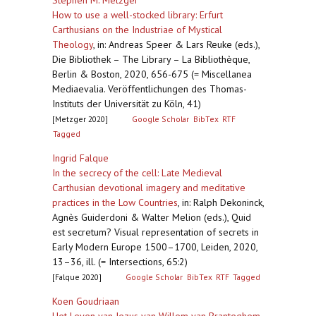
Stephen M. Metzger
How to use a well-stocked library: Erfurt
Carthusians on the Industriae of Mystical
Theology
,
in: Andreas Speer & Lars Reuke (eds.),
Die Bibliothek – The Library – La Bibliothèque,
Berlin & Boston, 2020, 656-675 (= Miscellanea
Mediaevalia. Veröffentlichungen des Thomas-
Instituts der Universität zu Köln, 41)
[Metzger 2020]
Google Scholar
BibTex
RTF
Tagged
Ingrid Falque
In the secrecy of the cell: Late Medieval
Carthusian devotional imagery and meditative
practices in the Low Countries
,
in: Ralph Dekoninck,
Agnès Guiderdoni & Walter Melion (eds.), Quid
est secretum? Visual representation of secrets in
Early Modern Europe 1500–1700, Leiden, 2020,
13–36, ill. (= Intersections, 65:2)
[Falque 2020]
Google Scholar
BibTex
RTF
Tagged
Koen Goudriaan