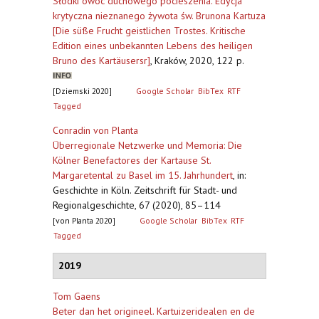
Słodki owoc duchowego pocieszenia. Edycja
krytyczna nieznanego żywota św. Brunona Kartuza
[Die süße Frucht geistlichen Trostes. Kritische
Edition eines unbekannten Lebens des heiligen
Bruno des Kartäusersr]
,
Kraków, 2020, 122 p.
[Dziemski 2020]
Google Scholar
BibTex
RTF
Tagged
Conradin von Planta
Überregionale Netzwerke und Memoria: Die
Kölner Benefactores der Kartause St.
Margaretental zu Basel im 15. Jahrhundert
,
in:
Geschichte in Köln. Zeitschrift für Stadt- und
Regionalgeschichte, 67 (2020), 85–114
[von Planta 2020]
Google Scholar
BibTex
RTF
Tagged
2019
Tom Gaens
Beter dan het origineel. Kartuizeridealen en de