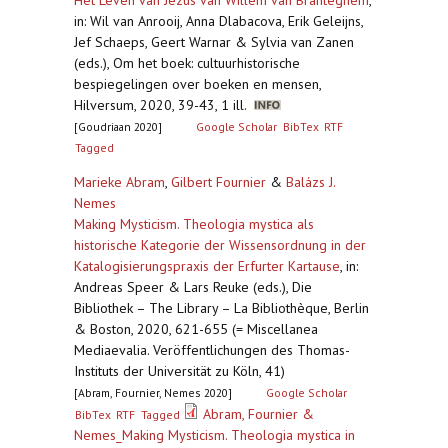
Het Leven van Jezus van Willem van Branteghem
,
in: Wil van Anrooij, Anna Dlabacova, Erik Geleijns,
Jef Schaeps, Geert Warnar & Sylvia van Zanen
(eds.), Om het boek: cultuurhistorische
bespiegelingen over boeken en mensen,
Hilversum, 2020, 39-43, 1 ill.
[Goudriaan 2020]
Google Scholar
BibTex
RTF
Tagged
Marieke Abram
,
Gilbert Fournier
&
Balázs J.
Nemes
Making Mysticism. Theologia mystica als
historische Kategorie der Wissensordnung in der
Katalogisierungspraxis der Erfurter Kartause
,
in:
Andreas Speer & Lars Reuke (eds.), Die
Bibliothek – The Library – La Bibliothèque, Berlin
& Boston, 2020, 621-655 (= Miscellanea
Mediaevalia. Veröffentlichungen des Thomas-
Instituts der Universität zu Köln, 41)
[Abram, Fournier, Nemes 2020]
Google Scholar
Abram, Fournier &
BibTex
RTF
Tagged
Nemes_Making Mysticism. Theologia mystica in