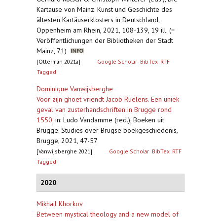
Kartause von Mainz. Kunst und Geschichte des
ältesten Kartäuserklosters in Deutschland,
Oppenheim am Rhein, 2021, 108-139, 19 ill. (=
Veröffentlichungen der Bibliotheken der Stadt
Mainz, 71)
[Otterman 2021a]
Google Scholar
BibTex
RTF
Tagged
Dominique Vanwijsberghe
Voor zijn ghoet vriendt Jacob Ruelens. Een uniek
geval van zusterhandschriften in Brugge rond
1550
,
in: Ludo Vandamme (red.), Boeken uit
Brugge. Studies over Brugse boekgeschiedenis,
Brugge, 2021, 47-57
[Vanwijsberghe 2021]
Google Scholar
BibTex
RTF
Tagged
2020
Mikhail Khorkov
Between mystical theology and a new model of