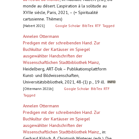
monde au désert. L’aspiration à la solitude au
XVIIe siècle, Paris, 2021, – (= Spiritualité
cartusienne. Thèmes)
[Nabert 2021]
Google Scholar
BibTex
RTF
Tagged
Annelen Ottermann
Predigen mit der schreibenden Hand. Zur
Buchkultur der Kartäuser im Spiegel
ausgewählter Handschriften der
Wissenschaftlichen Stadtbibliothek Mainz
,
Heidelberg, ART-Dok – Publikationsplattform
Kunst- und Bildwissenschaften,
Universitätsbibliothek, 2021, 48-(1) p., 19 ill.
[Ottermann 2021b]
Google Scholar
BibTex
RTF
Tagged
Annelen Ottermann
Predigen mit der schreibenden Hand. Zur
Buchkultur der Kartäuser im Spiegel
ausgewählter Handschriften der
Wissenschaftlichen Stadtbibliothek Mainz,
,
in:
Gerhard Kölsch & Christoph Winterer (eds.), Die