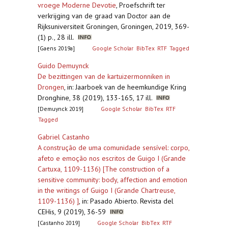
vroege Moderne Devotie
,
Proefschrift ter
verkrijging van de graad van Doctor aan de
Rijksuniversiteit Groningen, Groningen, 2019, 369-
(1) p., 28 ill.
[Gaens 2019a]
Google Scholar
BibTex
RTF
Tagged
Guido Demuynck
De bezittingen van de kartuizermonniken in
Drongen
,
in: Jaarboek van de heemkundige Kring
Dronghine, 38 (2019), 133-165, 17 ill.
[Demuynck 2019]
Google Scholar
BibTex
RTF
Tagged
Gabriel Castanho
A construção de uma comunidade sensível: corpo,
afeto e emoção nos escritos de Guigo I (Grande
Cartuxa, 1109-1136) [The construction of a
sensitive community: body, affection and emotion
in the writings of Guigo I (Grande Chartreuse,
1109-1136) ]
,
in: Pasado Abierto. Revista del
CEHis, 9 (2019), 36-59
[Castanho 2019]
Google Scholar
BibTex
RTF