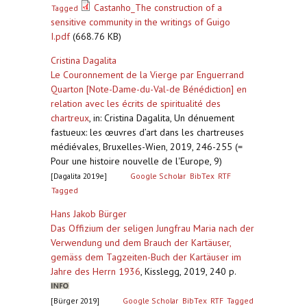
Castanho_The construction of a
Tagged
sensitive community in the writings of Guigo
I.pdf
(668.76 KB)
Cristina Dagalita
Le Couronnement de la Vierge par Enguerrand
Quarton [Note-Dame-du-Val-de Bénédiction] en
relation avec les écrits de spiritualité des
chartreux
,
in: Cristina Dagalita, Un dénuement
fastueux: les œuvres d’art dans les chartreuses
médiévales, Bruxelles-Wien, 2019, 246-255 (=
Pour une histoire nouvelle de l'Europe, 9)
[Dagalita 2019e]
Google Scholar
BibTex
RTF
Tagged
Hans Jakob Bürger
Das Offizium der seligen Jungfrau Maria nach der
Verwendung und dem Brauch der Kartäuser,
gemäss dem Tagzeiten-Buch der Kartäuser im
Jahre des Herrn 1936
,
Kisslegg, 2019, 240 p.
[Bürger 2019]
Google Scholar
BibTex
RTF
Tagged