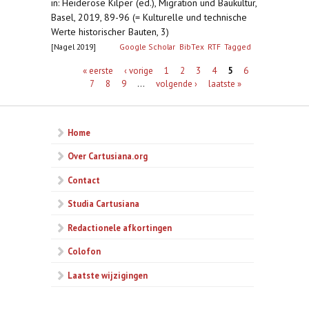
in: Heiderose Kilper (ed.), Migration und Baukultur,
Basel, 2019, 89-96 (= Kulturelle und technische
Werte historischer Bauten, 3)
[Nagel 2019]
Google Scholar
BibTex
RTF
Tagged
Pagina's
« eerste
‹ vorige
1
2
3
4
5
6
7
8
9
…
volgende ›
laatste »
Home
Over Cartusiana.org
Contact
Studia Cartusiana
Redactionele afkortingen
Colofon
Laatste wijzigingen