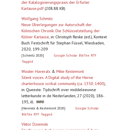
der Katalogisierungspraxis der Erfurter
Kartause.pdf
(208.88 KB)
Wolfgang Schmitz
Neue Überlegungen zur Autorschaft der
Kölnischen Chronik. Die Schlüsselstellung der
Kölner Kartause
,
in: Christoph Reske (ed.), Kontext
Buch. Festschrift für Stephan Füssel, Wiesbaden,
2020, 199-209
[Schmitz 2020]
Google Scholar
BibTex
RTF
Tagged
Wouter Haverals
&
Mike Kestemont
Silent voices. A Digital study of the Herne
charterhouse scribal community (ca. 1350-1400)
,
in: Queeste. Tijdschrift over middeleeuwse
letterkunde in de Nederlanden, 27 (2020), 186-
195, ill.
[Haverals & Kestemont 2020]
Google Scholar
BibTex
RTF
Tagged
Viktor Dziemski