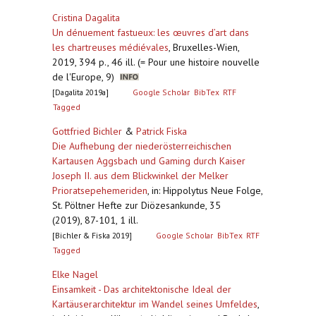
Cristina Dagalita
Un dénuement fastueux: les œuvres d’art dans
les chartreuses médiévales
,
Bruxelles-Wien,
2019, 394 p., 46 ill. (= Pour une histoire nouvelle
de l'Europe, 9)
[Dagalita 2019a]
Google Scholar
BibTex
RTF
Tagged
Gottfried Bichler
&
Patrick Fiska
Die Aufhebung der niederösterreichischen
Kartausen Aggsbach und Gaming durch Kaiser
Joseph II. aus dem Blickwinkel der Melker
Prioratsepehemeriden
,
in: Hippolytus Neue Folge,
St. Pöltner Hefte zur Diözesankunde, 35
(2019), 87-101, 1 ill.
[Bichler & Fiska 2019]
Google Scholar
BibTex
RTF
Tagged
Elke Nagel
Einsamkeit - Das architektonische Ideal der
Kartäuserarchitektur im Wandel seines Umfeldes
,