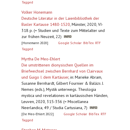
Tagged
Volker Honemann
Deutsche Literatur in der Laienbibliothek der
Basler Kartause 1480-1520
,
Münster, 2020, VI-
318 p. (= Studien und Texte zum Mittelalter und
zur frühen Neuzeit, 22)
[Honemann 2020]
Google Scholar
BibTex
RTF
Tagged
Myrtha De Meo-Ehlert
Die umstrittenen dionysischen Quellen im
Briefwechsel zwischen Bernhard von Clairvaux
und Guigo I. dem Kartäuser
,
in: Marieke Abram,
Susanne Bernhardt, Gilbert Fournier & Balázs J.
Nemes (eds.), Mystik unterwegs. Theologia
mystica und revelationes in kartäusischen Händen,
Leuven, 2020, 315-356 (= Miscellanea
Neerlandica, 49 / Studia Cartusiana, 7)
[De Meo-Ehlert 2022]
Google Scholar
BibTex
RTF
Tagged