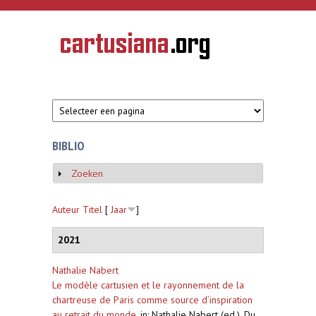
Overslaan en naar de inhoud gaan
CARTUSIANA
Geschiedenis
van de
kartuizerorde
in de
Nederlanden
BIBLIO
Zoeken
Weergeven
Auteur
Titel
[
Jaar
]
2021
Nathalie Nabert
Le modèle cartusien et le rayonnement de la
chartreuse de Paris comme source d’inspiration
au retrait du monde
,
in: Nathalie Nabert (ed.), Du