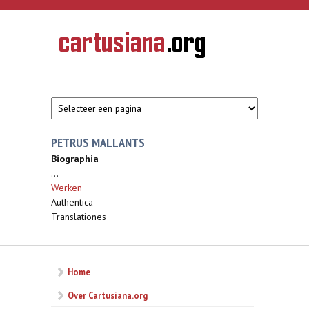
Overslaan en naar de inhoud gaan
CARTUSIANA
Geschiedenis
van de
kartuizerorde
in de
Nederlanden
PETRUS MALLANTS
Biographia
...
Werken
Authentica
Translationes
Home
Over Cartusiana.org