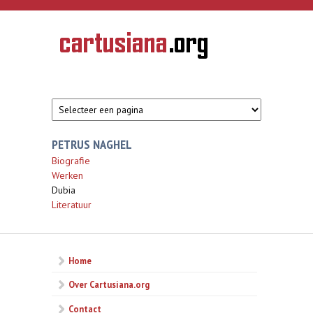
Overslaan en naar de inhoud gaan
CARTUSIANA
Geschiedenis
van de
kartuizerorde
in de
Nederlanden
PETRUS NAGHEL
Biografie
Werken
Dubia
Literatuur
Home
Over Cartusiana.org
Contact