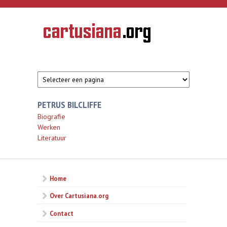
Overslaan en naar de inhoud gaan
CARTUSIANA
Geschiedenis
van de
kartuizerorde
in de
Nederlanden
PETRUS BILCLIFFE
Biografie
Werken
Literatuur
Home
Over Cartusiana.org
Contact