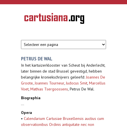
Overslaan en naar de inhoud gaan
CARTUSIANA
Geschiedenis
van de
kartuizerorde
in de
Nederlanden
PETRUS DE WAL
In het kartuizerklooster van Scheut bij Anderlecht,
later binnen de stad Brussel gevestigd, hebben
belangrijke kroniekschrijvers geleefd:
Joannes De
Groote
,
Joannes Tourneur
,
Judocus Smit
,
Marcellus
Voet
,
Mathias Tsergoossens
, Petrus De Wal.
Biographia
...
Opera
•
Calendarium Cartusiae Bruxellensis auctius cum
observationibus Ordinis antiquitate nec non