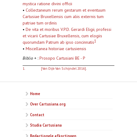
mystica ratione divini officii
•
Collectaneum rerum gestarum et eventuum
Cartusiae Bruxellensis cum aliis externis tum
patriae tum ordinis
•
De vita et moribus V.P.D. Gerardi Eligii, professi
et vicarii Cartusiae Bruxellensis, cum elogiis
1
quorumdam Patrum ab ipso concinnatis
•
Miscellanea historiae cartusiensis
Biblio
+ :
Prosopo Cartusiani BE - P
1.
[Van Dijk-Van Schijndel 2016]
.
Home
Over Cartusiana.org
Contact
Studia Cartusiana
Redactionele afkortingen