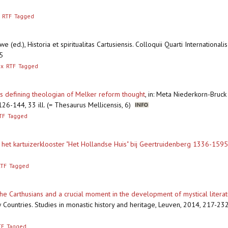
RTF
Tagged
we (ed.), Historia et spiritualitas Cartusiensis. Colloquii Quarti Internationa
5
ex
RTF
Tagged
as defining theologian of Melker reform thought
,
in: Meta Niederkorn-Bruck 
6-144, 33 ill. (= Thesaurus Mellicensis, 6)
TF
Tagged
 het kartuizerklooster "Het Hollandse Huis" bij Geertruidenberg 1336-1595
RTF
Tagged
 Carthusians and a crucial moment in the development of mystical literat
w Countries. Studies in monastic history and heritage, Leuven, 2014, 217-23
TF
Tagged