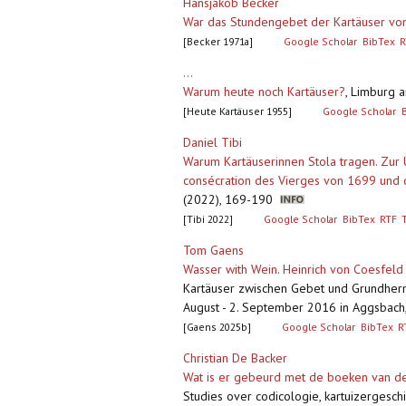
Hansjakob Becker
War das Stundengebet der Kartäuser vo
[Becker 1971a]
Google Scholar
BibTex
R
...
Warum heute noch Kartäuser?
,
Limburg a
[Heute Kartäuser 1955]
Google Scholar
Daniel Tibi
Warum Kartäuserinnen Stola tragen. Zur 
consécration des Vierges von 1699 und 
(2022), 169-190
[Tibi 2022]
Google Scholar
BibTex
RTF
Tom Gaens
Wasser with Wein. Heinrich von Coesfe
Kartäuser zwischen Gebet und Grundherrs
August - 2. September 2016 in Aggsbach, 
[Gaens 2025b]
Google Scholar
BibTex
R
Christian De Backer
Wat is er gebeurd met de boeken van de
Studies over codicologie, kartuizergesc