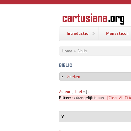
Overslaan en naar de inhoud gaan
CARTUSI
Geschiedenis
van de
kartuizerorde
in de
Nederlanden
Introductio
Monasticon
U bent hier
Home
»
Biblio
BIBLIO
Zoeken
Weergeven
Auteur
[
Titel
]
Jaar
Filters:
gelijk is aan
[Clear All Filt
Filter
V
...