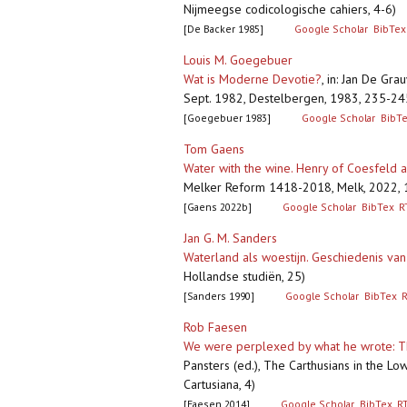
Nijmeegse codicologische cahiers, 4-6)
[De Backer 1985]
Google Scholar
BibTex
Louis M. Goegebuer
Wat is Moderne Devotie?
,
in: Jan De Grau
Sept. 1982, Destelbergen, 1983, 235-24
[Goegebuer 1983]
Google Scholar
BibT
Tom Gaens
Water with the wine. Henry of Coesfeld 
Melker Reform 1418-2018, Melk, 2022, 12
[Gaens 2022b]
Google Scholar
BibTex
R
Jan G. M. Sanders
Waterland als woestijn. Geschiedenis van
Hollandse studiën, 25)
[Sanders 1990]
Google Scholar
BibTex
Rob Faesen
We were perplexed by what he wrote: The
Pansters (ed.), The Carthusians in the Lo
Cartusiana, 4)
[Faesen 2014]
Google Scholar
BibTex
R