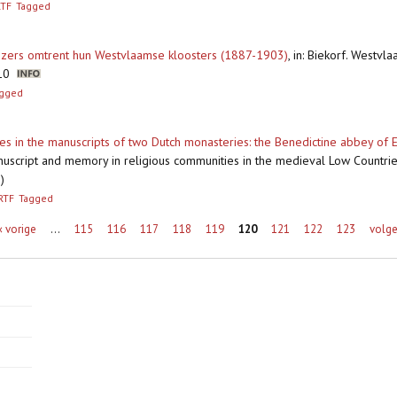
RTF
Tagged
uizers omtrent hun Westvlaamse kloosters (1887-1903)
,
in: Biekorf. Westvl
-10
agged
in the manuscripts of two Dutch monasteries: the Benedictine abbey of 
uscript and memory in religious communities in the medieval Low Countrie
)
RTF
Tagged
‹ vorige
…
115
116
117
118
119
120
121
122
123
volge