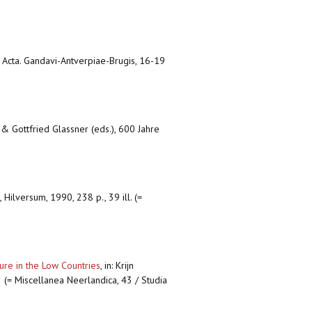
lis Acta. Gandavi-Antverpiae-Brugis, 16-19
& Gottfried Glassner (eds.), 600 Jahre
,
Hilversum, 1990, 238 p., 39 ill. (=
ure in the Low Countries
,
in: Krijn
2 (= Miscellanea Neerlandica, 43 / Studia