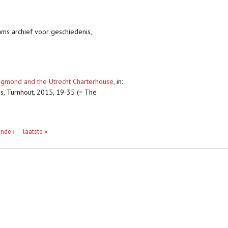
aams archief voor geschiedenis,
Egmond and the Utrecht Charterhouse
,
in:
s, Turnhout, 2015, 19-35 (= The
nde ›
laatste »