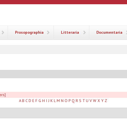
ANA
Prosopographia
Litteraria
Documentaria
ers]
A
B
C
D
E
F
G
H
I
J
K
L
M
N
O
P
Q
R
S
T
U
V
W
X
Y
Z