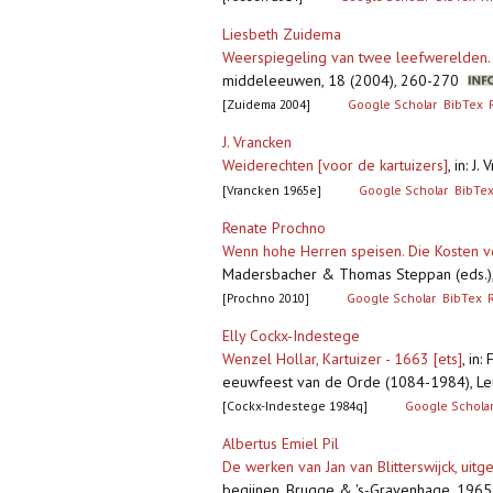
Liesbeth Zuidema
Weerspiegeling van twee leefwerelden. H
middeleeuwen, 18 (2004), 260-270
[Zuidema 2004]
Google Scholar
BibTex
J. Vrancken
Weiderechten [voor de kartuizers]
,
in: J
[Vrancken 1965e]
Google Scholar
BibTe
Renate Prochno
Wenn hohe Herren speisen. Die Kosten 
Madersbacher & Thomas Steppan (eds.), D
[Prochno 2010]
Google Scholar
BibTex
Elly Cockx-Indestege
Wenzel Hollar, Kartuizer - 1663 [ets]
,
in:
eeuwfeest van de Orde (1084-1984), Leuv
[Cockx-Indestege 1984q]
Google Schola
Albertus Emiel Pil
De werken van Jan van Blitterswijck, ui
begijnen, Brugge & 's-Gravenhage, 1965