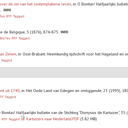
over de zin van het contemplatieve leven
,
in: O Bonitas! Halfjaarlijks bulle
ll.
Tex
RTF
Tagged
ale de Belgique, 5 (1876), 874-875
BibTex
RTF
Tagged
 van Zelem
,
in: Oost-Brabant. Heemkundig tijdschrift voor het Hageland en om
Tagged
nt uit 1740
,
in: Het Oude Land van Edingen en omliggende, 23 (1995), 
TF
Tagged
O Bonitas! Halfjaarlijks bulletin van de Stichting "Dionysius de Kartuizer", 3
Kartuizers naar Nederland.PDF
(3.82 MB)
x
RTF
Tagged