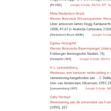
[Pil 1965]
Google Scholar
BibTex
RTF
T
Meta Niederkorn-Bruck
Werner Rolevinck: Wissensspeicher, Wiss
Liber amicorum James Hogg. Kartäuserfo
2008, 47-67 (= Analecta Cartusiana, 210:6
[Niederkorn-Bruck 2008b]
Google Schola
Egidius Holzapfel
Werner Rolevincks Bauernspiegel. Unte
Freiburger theologische Studien, 76)
[Holzapfel 1959]
Google Scholar
BibTex
H. L. Leeuwenberg
Westmaas, een kartuizer nederzetting i
samenleving.Aangeboden aan ... C. Dekker
Univ. van Amsterdam, Hilversum, 1997,
[Leeuwenberg 1997]
Google Scholar
Bi
Gaby Verduyn
Westvlaming aan de universiteit van Fra
(1995), 107