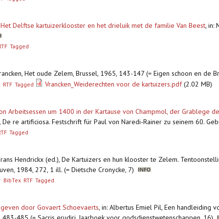
et Delftse kartuizerklooster en het drieluik met de familie Van Beest
,
in:
RTF
Tagged
. Vrancken, Het oude Zelem, Brussel, 1965, 143-147 (= Eigen schoon en de B
Vrancken_Weiderechten voor de kartuizers.pdf
(2.02 MB)
x
RTF
Tagged
von Arbeitsessen um 1400 in der Kartause von Champmol, der Grablege d
e re artificiosa. Festschrift für Paul von Naredi-Rainer zu seinem 60. Ge
RTF
Tagged
 Frans Hendrickx (ed.), De Kartuizers en hun klooster te Zelem. Tentoonste
en, 1984, 272, 1 ill. (= Dietsche Cronycke, 7)
r
BibTex
RTF
Tagged
tgegeven door Govaert Schoevaerts
,
in: Albertus Emiel Pil, Een handleiding 
, 483-485 (= Sacris erudiri. Jaarboek voor godsdienstwetenschappen, 16)