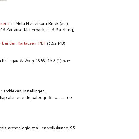
usern
,
in: Meta Niederkorn-Bruck (ed.),
6 Kartause Mauerbach, dl. 6, Salzburg,
r bei den Kartäusern.PDF
(3.62 MB)
m Breisgau & Wien, 1959, 159-(1) p. (=
n:archieven, instellingen,
schap alsmede de paleografie ... aan de
nis, archeologie, taal- en volkskunde, 95