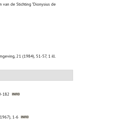
tin van de Stichting "Dionysius de
geving, 21 (1984), 51-57, 1 ill.
180-182
5 (1967), 1-6