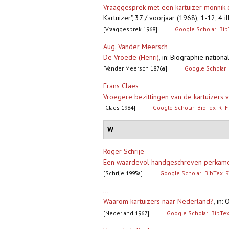
Vraaggesprek met een kartuizer monnik 
Kartuizer", 37 / voorjaar (1968), 1-12, 4 i
[Vraaggesprek 1968]
Google Scholar
Bib
Aug. Vander Meersch
De Vroede (Henri)
,
in: Biographie nation
[Vander Meersch 1876a]
Google Scholar
Frans Claes
Vroegere bezittingen van de kartuizers
[Claes 1984]
Google Scholar
BibTex
RTF
W
Roger Schrije
Een waardevol handgeschreven perkame
[Schrije 1995a]
Google Scholar
BibTex
R
...
Waarom kartuizers naar Nederland?
,
in: 
[Nederland 1967]
Google Scholar
BibTe