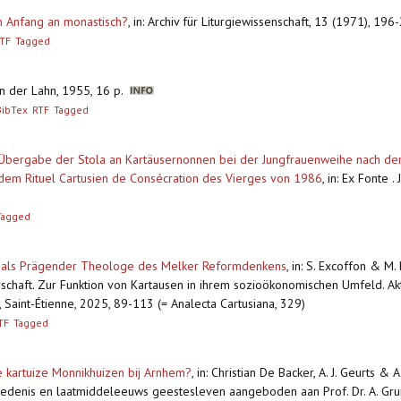
n Anfang an monastisch?
,
in: Archiv für Liturgiewissenschaft, 13 (1971), 196
TF
Tagged
n der Lahn, 1955, 16 p.
BibTex
RTF
Tagged
Übergabe der Stola an Kartäusernonnen bei der Jungfrauenweihe nach der 
dem Rituel Cartusien de Consécration des Vierges von 1986
,
in: Ex Fonte .
Tagged
ld als Prägender Theologe des Melker Reformdenkens
,
in: S. Excoffon & M.
chaft. Zur Funktion von Kartausen in ihrem sozioökonomischen Umfeld. Ak
Saint-Étienne, 2025, 89-113 (= Analecta Cartusiana, 329)
TF
Tagged
 kartuize Monnikhuizen bij Arnhem?
,
in: Christian De Backer, A. J. Geurts & A
hiedenis en laatmiddeleeuws geestesleven aangeboden aan Prof. Dr. A. Gru