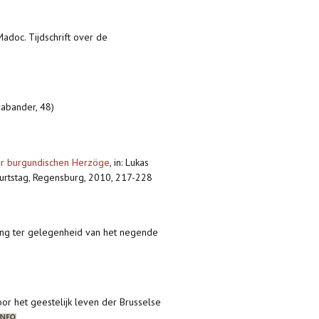
 Madoc. Tijdschrift over de
rabander, 48)
er burgundischen Herzöge
,
in: Lukas
burtstag, Regensburg, 2010, 217-228
lling ter gelegenheid van het negende
voor het geestelijk leven der Brusselse