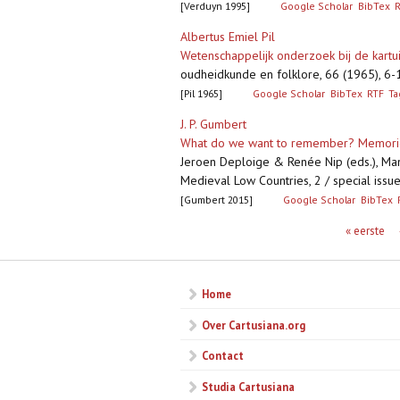
[Verduyn 1995]
Google Scholar
BibTex
Albertus Emiel Pil
Wetenschappelijk onderzoek bij de kart
oudheidkunde en folklore, 66 (1965), 6
[Pil 1965]
Google Scholar
BibTex
RTF
T
J. P. Gumbert
What do we want to remember? Memories 
Jeroen Deploige & Renée Nip (eds.), Man
Medieval Low Countries, 2 / special issue
[Gumbert 2015]
Google Scholar
BibTex
Pagina's
« eerste
Home
Over Cartusiana.org
Contact
Studia Cartusiana