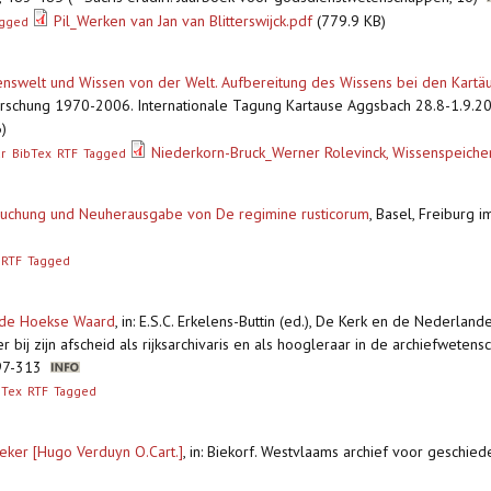
Pil_Werken van Jan van Blitterswijck.pdf
(779.9 KB)
agged
enswelt und Wissen von der Welt. Aufbereitung des Wissens bei den Kartä
rschung 1970-2006. Internationale Tagung Kartause Aggsbach 28.8-1.9.200
)
Niederkorn-Bruck_Werner Rolevinck, Wissenspeiche
r
BibTex
RTF
Tagged
rsuchung und Neuherausgabe von De regimine rusticorum
,
Basel, Freiburg i
RTF
Tagged
n de Hoekse Waard
,
in: E.S.C. Erkelens-Buttin (ed.), De Kerk en de Nederlande
 bij zijn afscheid als rijksarchivaris en als hoogleraar in de archiefweten
 297-313
bTex
RTF
Tagged
neker [Hugo Verduyn O.Cart.]
,
in: Biekorf. Westvlaams archief voor geschiede