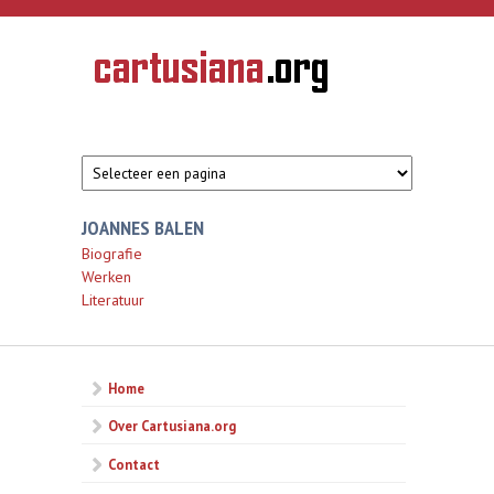
Overslaan en naar de inhoud gaan
CARTUSIANA
Geschiedenis
van de
kartuizerorde
in de
Nederlanden
JOANNES BALEN
Biografie
Werken
Literatuur
Home
Over Cartusiana.org
Contact