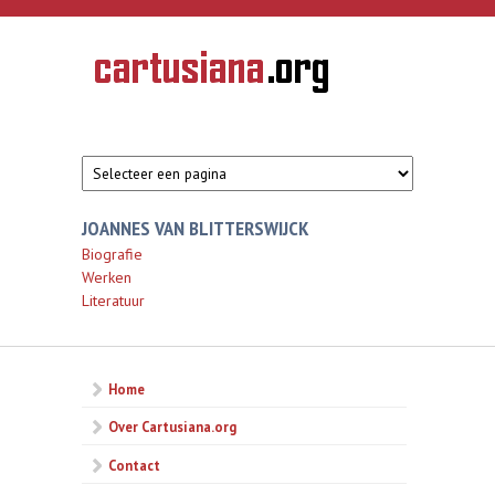
Overslaan en naar de inhoud gaan
CARTUSIANA
Geschiedenis
van de
kartuizerorde
in de
Nederlanden
JOANNES VAN BLITTERSWIJCK
Biografie
Werken
Literatuur
Home
Over Cartusiana.org
Contact