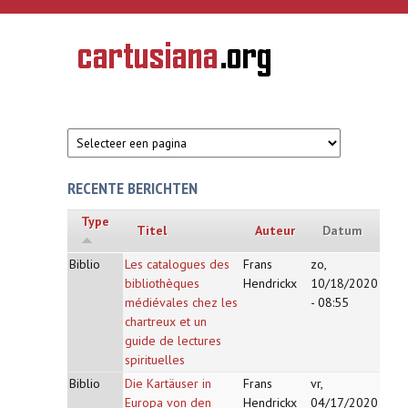
Overslaan en naar de inhoud gaan
CARTUSIANA
Geschiedenis
van de
kartuizerorde
in de
Nederlanden
RECENTE BERICHTEN
Type
Titel
Auteur
Datum
Biblio
Les catalogues des
Frans
zo,
bibliothèques
Hendrickx
10/18/2020
médiévales chez les
- 08:55
chartreux et un
guide de lectures
spirituelles
Biblio
Die Kartäuser in
Frans
vr,
Europa von den
Hendrickx
04/17/2020