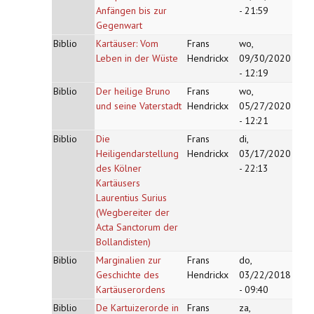
Anfängen bis zur
- 21:59
Gegenwart
Biblio
Kartäuser: Vom
Frans
wo,
Leben in der Wüste
Hendrickx
09/30/2020
- 12:19
Biblio
Der heilige Bruno
Frans
wo,
und seine Vaterstadt
Hendrickx
05/27/2020
- 12:21
Biblio
Die
Frans
di,
Heiligendarstellung
Hendrickx
03/17/2020
des Kölner
- 22:13
Kartäusers
Laurentius Surius
(Wegbereiter der
Acta Sanctorum der
Bollandisten)
Biblio
Marginalien zur
Frans
do,
Geschichte des
Hendrickx
03/22/2018
Kartäuserordens
- 09:40
Biblio
De Kartuizerorde in
Frans
za,