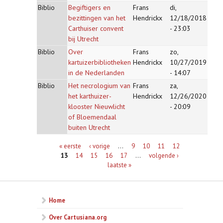
Biblio
Begiftigers en
Frans
di,
bezittingen van het
Hendrickx
12/18/2018
Carthuiser convent
- 23:03
bij Utrecht
Biblio
Over
Frans
zo,
kartuizerbibliotheken
Hendrickx
10/27/2019
in de Nederlanden
- 14:07
Biblio
Het necrologium van
Frans
za,
het karthuizer-
Hendrickx
12/26/2020
klooster Nieuwlicht
- 20:09
of Bloemendaal
buiten Utrecht
Pagina's
« eerste
‹ vorige
…
9
10
11
12
13
14
15
16
17
…
volgende ›
laatste »
Home
Over Cartusiana.org