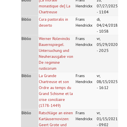
Biblio
[La morale
Frans
zo,
monastique de] La
Hendrickx
07/27/2025
Chartreuse
- 11:04
Biblio
Cura pastoralis in
Frans
di,
deserto
Hendrickx
04/24/2018
- 10:58
Biblio
Werner Rolevincks
Frans
vr,
Bauernspiegel.
Hendrickx
05/29/2020
Untersuchung und
- 20:25
Neuherausgabe von
De regimine
rusticorum
Biblio
La Grande
Frans
vr,
Chartreuse et son
Hendrickx
08/15/2025
Ordre au temps du
- 16:12
Grand Schisme et la
crise conciliaire
(1378-1449)
Biblio
Ratschläge an einen
Frans
vr,
Kartäusernovizen:
Hendrickx
01/15/2021
Geert Grote und
- 09:02