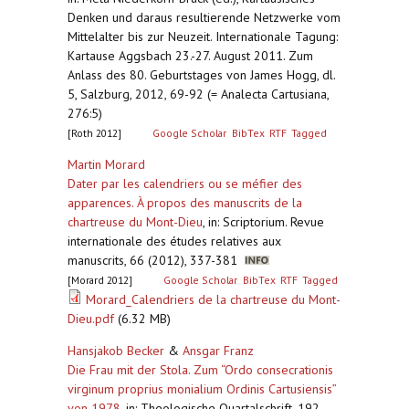
Denken und daraus resultierende Netzwerke vom
Mittelalter bis zur Neuzeit. Internationale Tagung:
Kartause Aggsbach 23.-27. August 2011. Zum
Anlass des 80. Geburtstages von James Hogg, dl.
5, Salzburg, 2012, 69-92 (= Analecta Cartusiana,
276:5)
[Roth 2012]
Google Scholar
BibTex
RTF
Tagged
Martin Morard
Dater par les calendriers ou se méfier des
apparences. À propos des manuscrits de la
chartreuse du Mont-Dieu
,
in: Scriptorium. Revue
internationale des études relatives aux
manuscrits, 66 (2012), 337-381
[Morard 2012]
Google Scholar
BibTex
RTF
Tagged
Morard_Calendriers de la chartreuse du Mont-
Dieu.pdf
(6.32 MB)
Hansjakob Becker
&
Ansgar Franz
Die Frau mit der Stola. Zum “Ordo consecrationis
virginum proprius monialium Ordinis Cartusiensis”
von 1978
,
in: Theologische Quartalschrift, 192