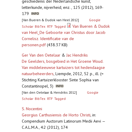
geschiedenis der Nederlandsche kunst,
letterkunde, nijverheid, enz. , 125 (2012), 169-
179
[Van Bueren & Dudok van Heel 2012]
Google
Van Bueren & Dudok
Scholar
BibTex
RTF
Tagged
van Heel_De Geboorte van Christus door Jacob
Cornelisz. Identificatie van de
personen.pdf
(438.37 KB)
Ger Van den Oetelaar
&
Jac Hendriks
De Geelders, bosgebied in Het Groene Woud.
Van middeleeuwse kartuizers tot hedendaagse
natuurbeheerders
,
Liempde, 2012, 52 p., ill. (=
Stichting Kartuizerklooster Sinte Sophia van
Constantinopel, 3)
[Van den Oetelaar & Hendriks 2012]
Google
Scholar
BibTex
RTF
Tagged
S. Nocentini
Georgius Carthusiensis de Horto Christi
,
in:
Compendium Auctorum Latinorum Medii Aevi —
C.A.L.M.A., 4:2 (2012), 174