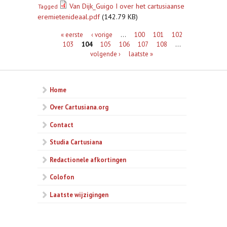
Van Dijk_Guigo I over het cartusiaanse
Tagged
eremietenideaal.pdf
(142.79 KB)
Pagina's
« eerste
‹ vorige
…
100
101
102
103
104
105
106
107
108
…
volgende ›
laatste »
Home
Over Cartusiana.org
Contact
Studia Cartusiana
Redactionele afkortingen
Colofon
Laatste wijzigingen