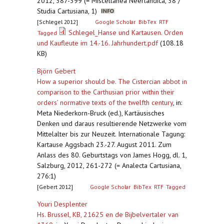
2012, 387-399 (= Miscellanea Neerlandica, 38 /
Studia Cartusiana, 1)
[Schlegel 2012]
Google Scholar
BibTex
RTF
Schlegel_Hanse und Kartausen. Orden
Tagged
und Kaufleute im 14.-16. Jahrhundert.pdf
(108.18
KB)
Björn Gebert
How a superior should be. The Cistercian abbot in
comparison to the Carthusian prior within their
orders’ normative texts of the twelfth century
,
in:
Meta Niederkorn-Bruck (ed.), Kartäusisches
Denken und daraus resultierende Netzwerke vom
Mittelalter bis zur Neuzeit. Internationale Tagung:
Kartause Aggsbach 23.-27. August 2011. Zum
Anlass des 80. Geburtstags von James Hogg, dl. 1,
Salzburg, 2012, 261-272 (= Analecta Cartusiana,
276:1)
[Gebert 2012]
Google Scholar
BibTex
RTF
Tagged
Youri Desplenter
Hs. Brussel, KB, 21625 en de Bijbelvertaler van