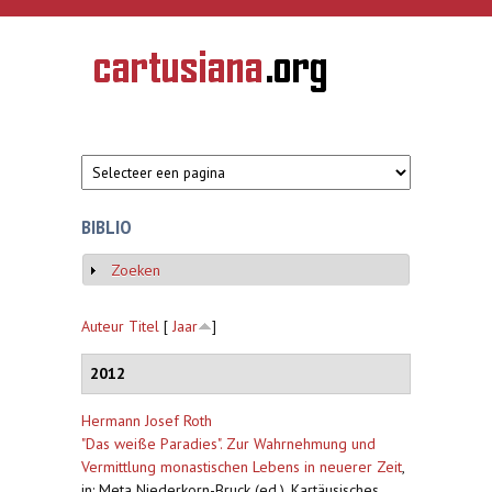
Overslaan en naar de inhoud gaan
CARTUSIANA
Geschiedenis
van de
kartuizerorde
in de
Nederlanden
BIBLIO
Zoeken
Weergeven
Auteur
Titel
[
Jaar
]
2012
Hermann Josef Roth
"Das weiße Paradies". Zur Wahrnehmung und
Vermittlung monastischen Lebens in neuerer Zeit
,
in: Meta Niederkorn-Bruck (ed.), Kartäusisches