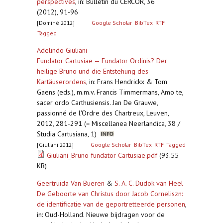
perspectives
,
in: Bulletin du CERCOR, 36
(2012), 91-96
[Dominé 2012]
Google Scholar
BibTex
RTF
Tagged
Adelindo Giuliani
Fundator Cartusiae — Fundator Ordinis? Der
heilige Bruno und die Entstehung des
Kartäuserordens
,
in: Frans Hendrickx & Tom
Gaens (eds.), m.m.v. Francis Timmermans, Amo te,
sacer ordo Carthusiensis. Jan De Grauwe,
passionné de l'Ordre des Chartreux, Leuven,
2012, 281-291 (= Miscellanea Neerlandica, 38 /
Studia Cartusiana, 1)
[Giuliani 2012]
Google Scholar
BibTex
RTF
Tagged
Giuliani_Bruno fundator Cartusiae.pdf
(93.55
KB)
Geertruida Van Bueren
&
S. A. C. Dudok van Heel
De Geboorte van Christus door Jacob Corneliszn:
de identificatie van de geportretteerde personen
,
in: Oud-Holland. Nieuwe bijdragen voor de