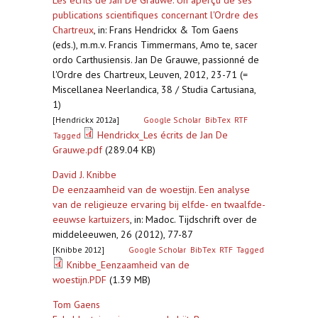
Les écrits de Jan De Grauwe. Un aperçu de ses
publications scientifiques concernant l'Ordre des
Chartreux
,
in: Frans Hendrickx & Tom Gaens
(eds.), m.m.v. Francis Timmermans, Amo te, sacer
ordo Carthusiensis. Jan De Grauwe, passionné de
l'Ordre des Chartreux, Leuven, 2012, 23-71 (=
Miscellanea Neerlandica, 38 / Studia Cartusiana,
1)
[Hendrickx 2012a]
Google Scholar
BibTex
RTF
Hendrickx_Les écrits de Jan De
Tagged
Grauwe.pdf
(289.04 KB)
David J. Knibbe
De eenzaamheid van de woestijn. Een analyse
van de religieuze ervaring bij elfde- en twaalfde-
eeuwse kartuizers
,
in: Madoc. Tijdschrift over de
middeleeuwen, 26 (2012), 77-87
[Knibbe 2012]
Google Scholar
BibTex
RTF
Tagged
Knibbe_Eenzaamheid van de
woestijn.PDF
(1.39 MB)
Tom Gaens