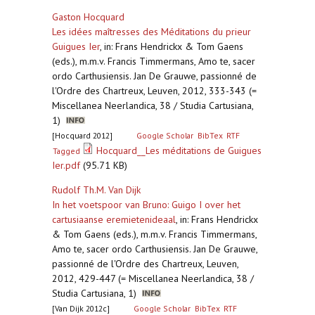
Gaston Hocquard
Les idées maîtresses des Méditations du prieur
Guigues Ier
,
in: Frans Hendrickx & Tom Gaens
(eds.), m.m.v. Francis Timmermans, Amo te, sacer
ordo Carthusiensis. Jan De Grauwe, passionné de
l'Ordre des Chartreux, Leuven, 2012, 333-343 (=
Miscellanea Neerlandica, 38 / Studia Cartusiana,
1)
[Hocquard 2012]
Google Scholar
BibTex
RTF
Hocquard__Les méditations de Guigues
Tagged
Ier.pdf
(95.71 KB)
Rudolf Th.M. Van Dijk
In het voetspoor van Bruno: Guigo I over het
cartusiaanse eremietenideaal
,
in: Frans Hendrickx
& Tom Gaens (eds.), m.m.v. Francis Timmermans,
Amo te, sacer ordo Carthusiensis. Jan De Grauwe,
passionné de l'Ordre des Chartreux, Leuven,
2012, 429-447 (= Miscellanea Neerlandica, 38 /
Studia Cartusiana, 1)
[Van Dijk 2012c]
Google Scholar
BibTex
RTF