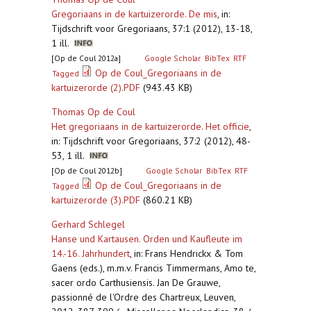
Gregoriaans in de kartuizerorde. De mis
,
in:
Tijdschrift voor Gregoriaans, 37:1 (2012), 13-18,
1 ill.
[Op de Coul 2012a]
Google Scholar
BibTex
RTF
Op de Coul_Gregoriaans in de
Tagged
kartuizerorde (2).PDF
(943.43 KB)
Thomas Op de Coul
Het gregoriaans in de kartuizerorde. Het officie
,
in: Tijdschrift voor Gregoriaans, 37:2 (2012), 48-
53, 1 ill.
[Op de Coul 2012b]
Google Scholar
BibTex
RTF
Op de Coul_Gregoriaans in de
Tagged
kartuizerorde (3).PDF
(860.21 KB)
Gerhard Schlegel
Hanse und Kartausen. Orden und Kaufleute im
14.-16. Jahrhundert
,
in: Frans Hendrickx & Tom
Gaens (eds.), m.m.v. Francis Timmermans, Amo te,
sacer ordo Carthusiensis. Jan De Grauwe,
passionné de l'Ordre des Chartreux, Leuven,