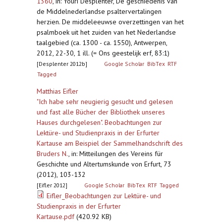
1360
,
in: Youri Desplenter, De geschiedenis van
de Middelnederlandse psaltervertalingen
herzien. De middeleeuwse overzettingen van het
psalmboek uit het zuiden van het Nederlandse
taalgebied (ca. 1300 - ca. 1550), Antwerpen,
2012, 22-30, 1 ill. (= Ons geestelijk erf, 83:1)
[Desplenter 2012b]
Google Scholar
BibTex
RTF
Tagged
Matthias Eifler
"Ich habe sehr neugierig gesucht und gelesen
und fast alle Bücher der Bibliothek unseres
Hauses durchgelesen". Beobachtungen zur
Lektüre- und Studienpraxis in der Erfurter
Kartause am Beispiel der Sammelhandschrift des
Bruders N.
,
in: Mitteilungen des Vereins für
Geschichte und Altertumskunde von Erfurt, 73
(2012), 103-132
[Eifler 2012]
Google Scholar
BibTex
RTF
Tagged
Eifler_Beobachtungen zur Lektüre- und
Studienpraxis in der Erfurter
Kartause.pdf
(420.92 KB)