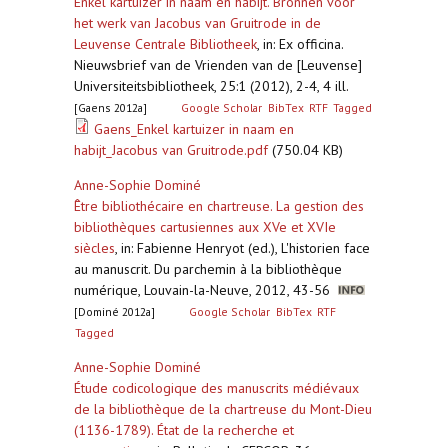
Enkel kartuizer in naam en habijt. Bronnen voor
het werk van Jacobus van Gruitrode in de
Leuvense Centrale Bibliotheek
,
in: Ex officina.
Nieuwsbrief van de Vrienden van de [Leuvense]
Universiteitsbibliotheek, 25:1 (2012), 2-4, 4 ill.
[Gaens 2012a]
Google Scholar
BibTex
RTF
Tagged
Gaens_Enkel kartuizer in naam en
habijt_Jacobus van Gruitrode.pdf
(750.04 KB)
Anne-Sophie Dominé
Être bibliothécaire en chartreuse. La gestion des
bibliothèques cartusiennes aux XVe et XVIe
siècles
,
in: Fabienne Henryot (ed.), L'historien face
au manuscrit. Du parchemin à la bibliothèque
numérique, Louvain-la-Neuve, 2012, 43-56
[Dominé 2012a]
Google Scholar
BibTex
RTF
Tagged
Anne-Sophie Dominé
Étude codicologique des manuscrits médiévaux
de la bibliothèque de la chartreuse du Mont-Dieu
(1136-1789). État de la recherche et