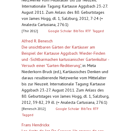
Netzwerke vom Mittelalter bis zur Neuzeit.
Internationale Tagung: Kartause Aggsbach 23.-27.
August 2011. Zum Anlass des 80. Geburtstages
von James Hogg, dl. 1, Salzburg, 2012, 7-24 (=
Analecta Cartusiana, 276:1)
[Thir 2012]
Google Scholar
BibTex
RTF
Tagged
Alfred R. Benesch
Die unsichtbaren Gärten der Kartäuser am
Beispiel der Kartause Aggsbach: Wieder-Finden
und -Sichtbarmachen kartusianischer Gartenkultur -
Versuch einer "Garten-Reditierung"
,
in: Meta
Niederkorn-Bruck (ed.), Kartäusisches Denken und
daraus resultierende Netzwerke vom Mittelalter
bis zur Neuzeit. Internationale Tagung: Kartause
Aggsbach 23.-27. August 2011. Zum Anlass des
80. Geburtstages von James Hogg, dl. 1, Salzburg,
2012, 39-82, 29 ill. (= Analecta Cartusiana, 276:1)
[Benesch 2012]
Google Scholar
BibTex
RTF
Tagged
Frans Hendrickx