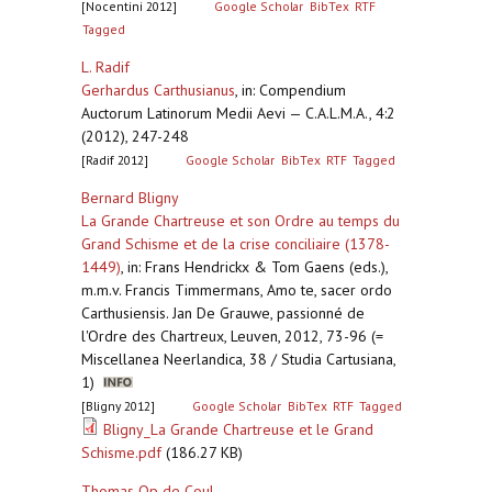
[Nocentini 2012]
Google Scholar
BibTex
RTF
Tagged
L. Radif
Gerhardus Carthusianus
,
in: Compendium
Auctorum Latinorum Medii Aevi — C.A.L.M.A., 4:2
(2012), 247-248
[Radif 2012]
Google Scholar
BibTex
RTF
Tagged
Bernard Bligny
La Grande Chartreuse et son Ordre au temps du
Grand Schisme et de la crise conciliaire (1378-
1449)
,
in: Frans Hendrickx & Tom Gaens (eds.),
m.m.v. Francis Timmermans, Amo te, sacer ordo
Carthusiensis. Jan De Grauwe, passionné de
l'Ordre des Chartreux, Leuven, 2012, 73-96 (=
Miscellanea Neerlandica, 38 / Studia Cartusiana,
1)
[Bligny 2012]
Google Scholar
BibTex
RTF
Tagged
Bligny_La Grande Chartreuse et le Grand
Schisme.pdf
(186.27 KB)
Thomas Op de Coul