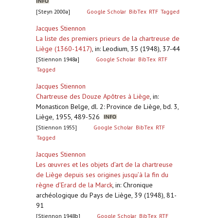
[Steyn 2000a]
Google Scholar
BibTex
RTF
Tagged
Jacques Stiennon
La liste des premiers prieurs de la chartreuse de
Liège (1360-1417)
,
in: Leodium, 35 (1948), 37-44
[Stiennon 1948a]
Google Scholar
BibTex
RTF
Tagged
Jacques Stiennon
Chartreuse des Douze Apôtres à Liège
,
in:
Monasticon Belge, dl. 2: Province de Liège, bd. 3,
Liège, 1955, 489-526
[Stiennon 1955]
Google Scholar
BibTex
RTF
Tagged
Jacques Stiennon
Les œuvres et les objets d’art de la chartreuse
de Liège depuis ses origines jusqu’à la fin du
règne d’Erard de la Marck
,
in: Chronique
archéologique du Pays de Liège, 39 (1948), 81-
91
[Stiennon 1948b]
Google Scholar
BibTex
RTF