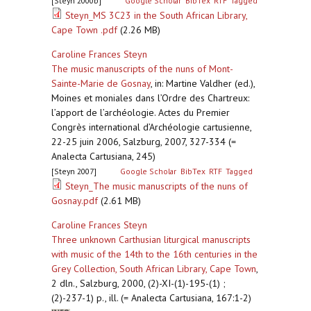
[Steyn 2000b]
Google Scholar
BibTex
RTF
Tagged
Steyn_MS 3C23 in the South African Library,
Cape Town .pdf
(2.26 MB)
Caroline Frances Steyn
The music manuscripts of the nuns of Mont-
Sainte-Marie de Gosnay
,
in: Martine Valdher (ed.),
Moines et moniales dans l’Ordre des Chartreux:
l’apport de l’archéologie. Actes du Premier
Congrès international d’Archéologie cartusienne,
22-25 juin 2006, Salzburg, 2007, 327-334 (=
Analecta Cartusiana, 245)
[Steyn 2007]
Google Scholar
BibTex
RTF
Tagged
Steyn_The music manuscripts of the nuns of
Gosnay.pdf
(2.61 MB)
Caroline Frances Steyn
Three unknown Carthusian liturgical manuscripts
with music of the 14th to the 16th centuries in the
Grey Collection, South African Library, Cape Town
,
2 dln., Salzburg, 2000, (2)-XI-(1)-195-(1) ;
(2)-237-1) p., ill. (= Analecta Cartusiana, 167:1-2)