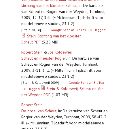
stichting van het klooster Scheut
,
in: De kartuize
van Scheut en Rogier van der Weyden, Turnhout,
2009, 12-37, 3 ill. (= Millennium. Tijdschrift voor
middeleeuwse studies, 23:1-2)
[Stein 2009a]
Google Scholar
BibTex
RTF
Tagged
Stein_Stichting van het klooster
Scheut.PDF
(3.25 MB)
Robert Stein
&
Jos Koldeweij
Scheut en meester Rogier
,
in: De kartuize van
Scheut en Rogier van der Weyden, Turnhout,
2009, 3-11, 3 ill. (= Millennium. Tijdschrift voor
middeleeuwse studies, 23:1-2)
[Stein & Koldeweij 2009]
Google Scholar
BibTex
Stein & Koldeweij_Scheut en Van
RTF
Tagged
der Weyden.PDF
(1.03 MB)
Robert Stein
De groei van Scheut
,
in: De kartuize van Scheut en
Rogier van der Weyden, Turnhout, 2009, 38-43, 3
ill. (= Millennium. Tijdschrift voor middeleeuwse