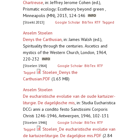
Chartreuse
,
in: Jeffrey Jerome Cohen (ed.),
Prismatic ecology: Ecotheory beyond green ,
Minneapolis (MN), 2013, 124-146
[Stoekl 2013]
Google Scholar
BibTex
RTF
Tagged
Anselm Stoelen
Denys the Carthusian
,
in: James Walsh (ed.),
Spirituality through the centuries. Ascetics and
mystics of the Western Church, London, 1964,
220-232
[Stoelen 1964]
Google Scholar
BibTex
RTF
Stoelen_Denys the
Tagged
Carthusian.PDF
(1.63 MB)
Anselm Stoelen
De eucharistische evolutie van de oude kartuizer-
liturgie. De dagelijksche mis
,
in: Studia Eucharistica
DCCi anni a condito festo Sanctissimi Corporis
Christi 1246-1946, Antwerpen, 1946, 102-131
[Stoelen 1946]
Google Scholar
BibTex
RTF
Stoelen_De eucharistische evolutie van
Tagged
de kartuizerliturgie. De dagelijkse mis.PDF
(2.84