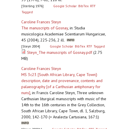
[Sterling 1976]
Google Scholar
BibTex
RTF
Tagged
Caroline Frances Steyn
The manuscripts of Gosnay
,
in: Studia
musicologica Academiae Scientiarum Hungaricae,
45 (2004), 225-236, 2 ill.
[Steyn 2004]
Google Scholar
BibTex
RTF
Tagged
Steyn_The manuscripts of Gosnay.pdf
(2.75
MB)
Caroline Frances Steyn
MS 3c23 [South African Library, Cape Town]:
description, date and provenance, contents and
palaeography [of a Carthusian antiphonary for
nuns]
,
in: Francis Caroline Steyn, Three unknown
Carthusian liturgical manuscripts with music of the
14th to the 16th centuries in the Grey Collection,
South African Library, Cape Town, dl. 1, Salzburg,
2000, 142-170 (= Analecta Cartusiana, 167:1)