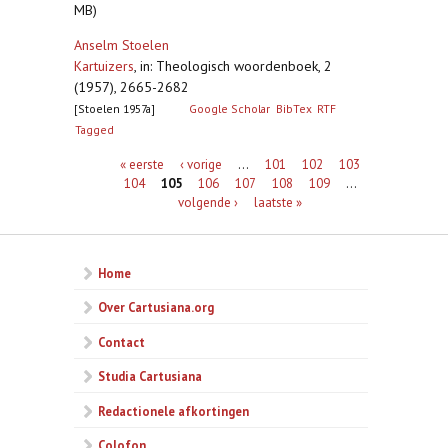
MB)
Anselm Stoelen
Kartuizers
,
in: Theologisch woordenboek, 2
(1957), 2665-2682
[Stoelen 1957a]
Google Scholar
BibTex
RTF
Tagged
Pagina's
« eerste
‹ vorige
…
101
102
103
104
105
106
107
108
109
…
volgende ›
laatste »
Home
Over Cartusiana.org
Contact
Studia Cartusiana
Redactionele afkortingen
Colofon