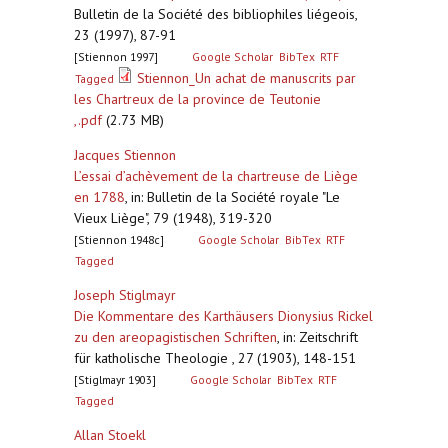
Bulletin de la Société des bibliophiles liégeois,
23 (1997), 87-91
[Stiennon 1997]
Google Scholar
BibTex
RTF
Stiennon_Un achat de manuscrits par
Tagged
les Chartreux de la province de Teutonie
,.pdf
(2.73 MB)
Jacques Stiennon
L’essai d’achèvement de la chartreuse de Liège
en 1788
,
in: Bulletin de la Société royale "Le
Vieux Liège", 79 (1948), 319-320
[Stiennon 1948c]
Google Scholar
BibTex
RTF
Tagged
Joseph Stiglmayr
Die Kommentare des Karthäusers Dionysius Rickel
zu den areopagistischen Schriften
,
in: Zeitschrift
für katholische Theologie , 27 (1903), 148-151
[Stiglmayr 1903]
Google Scholar
BibTex
RTF
Tagged
Allan Stoekl