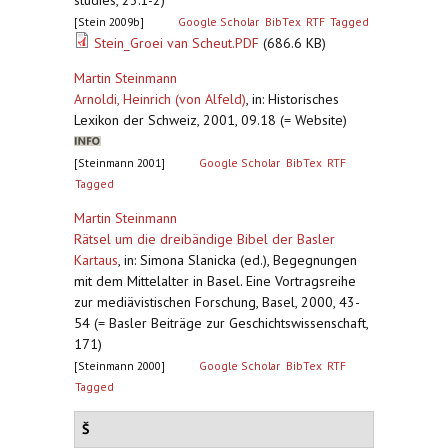
studies, 23:1-2)
[Stein 2009b]
Google Scholar
BibTex
RTF
Tagged
Stein_Groei van Scheut.PDF
(686.6 KB)
Martin Steinmann
Arnoldi, Heinrich (von Alfeld)
,
in: Historisches
Lexikon der Schweiz, 2001, 09.18 (= Website)
[Steinmann 2001]
Google Scholar
BibTex
RTF
Tagged
Martin Steinmann
Rätsel um die dreibändige Bibel der Basler
Kartaus
,
in: Simona Slanicka (ed.), Begegnungen
mit dem Mittelalter in Basel. Eine Vortragsreihe
zur mediävistischen Forschung, Basel, 2000, 43-
54 (= Basler Beiträge zur Geschichtswissenschaft,
171)
[Steinmann 2000]
Google Scholar
BibTex
RTF
Tagged
Š