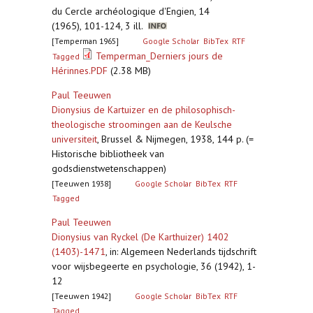
du Cercle archéologique d'Engien, 14
(1965), 101-124, 3 ill.
[Temperman 1965]
Google Scholar
BibTex
RTF
Temperman_Derniers jours de
Tagged
Hérinnes.PDF
(2.38 MB)
Paul Teeuwen
Dionysius de Kartuizer en de philosophisch-
theologische stroomingen aan de Keulsche
universiteit
,
Brussel & Nijmegen, 1938, 144 p. (=
Historische bibliotheek van
godsdienstwetenschappen)
[Teeuwen 1938]
Google Scholar
BibTex
RTF
Tagged
Paul Teeuwen
Dionysius van Ryckel (De Karthuizer) 1402
(1403)-1471
,
in: Algemeen Nederlands tijdschrift
voor wijsbegeerte en psychologie, 36 (1942), 1-
12
[Teeuwen 1942]
Google Scholar
BibTex
RTF
Tagged