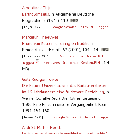
Alberdingk Thijm
Bartholomaeus
,
in: Allgemeine Deutsche
Biographie, 2 (1875), 110
[Thijm 1875]
Google Scholar
BibTex
RTF
Tagged
Marcellin Theeuwes
Bruno van Keulen: ervaring en traditie
,
in:
Benedictijns tijdschrift, 62 (2001), 104-114
[Theeuwes 2001]
Google Scholar
BibTex
RTF
Theeuwes_Bruno van Keulen.PDF
(1.4
Tagged
MB)
Götz-Rüdiger Tewes
Die Kölner Universität und das Kartäuserkloster
im 15. Jahrhundert: eine fruchtbare Beziehung
,
in:
Werner Schäfke (ed.), Die Kölner Kartause um
1500. Eine Reise in unsere Vergangenheit, Köln,
1991, 154-168
[Tewes 1991]
Google Scholar
BibTex
RTF
Tagged
André J. M. Ten Hoedt
Lezing over klooster Monnikhuizen: oud archief