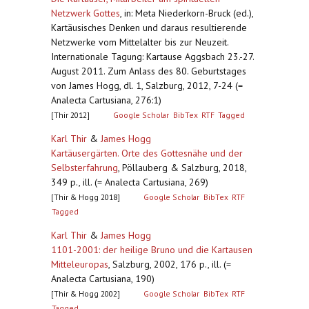
Netzwerk Gottes
,
in: Meta Niederkorn-Bruck (ed.),
Kartäusisches Denken und daraus resultierende
Netzwerke vom Mittelalter bis zur Neuzeit.
Internationale Tagung: Kartause Aggsbach 23.-27.
August 2011. Zum Anlass des 80. Geburtstages
von James Hogg, dl. 1, Salzburg, 2012, 7-24 (=
Analecta Cartusiana, 276:1)
[Thir 2012]
Google Scholar
BibTex
RTF
Tagged
Karl Thir
&
James Hogg
Kartäusergärten. Orte des Gottesnähe und der
Selbsterfahrung
,
Pöllauberg & Salzburg, 2018,
349 p., ill. (= Analecta Cartusiana, 269)
[Thir & Hogg 2018]
Google Scholar
BibTex
RTF
Tagged
Karl Thir
&
James Hogg
1101-2001: der heilige Bruno und die Kartausen
Mitteleuropas
,
Salzburg, 2002, 176 p., ill. (=
Analecta Cartusiana, 190)
[Thir & Hogg 2002]
Google Scholar
BibTex
RTF
Tagged