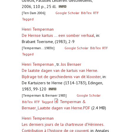
Utrecht, Faculteit Letteren: Geschiedenis,
2006, 110 p., 25 ill.
[Ten Dam 2006]
Google Scholar
BibTex
RTF
Tagged
Henri Temperman
De Hernse kartuis ... een somber verhaal
,
in:
Brabant Toerisme, (1983), 2-9
[Temperman...1983b]
Google Scholar
BibTex
RTF
Tagged
Henri Temperman
, tr.
Jos Bernaer
De laatste dagen van de kartuis van Herne.
Bijdrage tot de geschiedenis van dit klooster
,
in:
De Kartuizers te Herne (1314-1783), Edingen,
1983, 99-120
[Temperman & Bernaer 1983]
Google Scholar
Temperman &
BibTex
RTF
Tagged
Bernaer_Laatste dagen van Herne.PDF
(2.4 MB)
Henri Temperman
Les derniers jours de la chartreuse d'Hérinnes.
Contribution à l'histoire de ce couvent
,
in: Annales