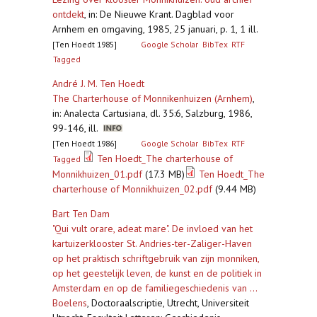
ontdekt
,
in: De Nieuwe Krant. Dagblad voor
Arnhem en omgaving, 1985, 25 januari, p. 1, 1 ill.
[Ten Hoedt 1985]
Google Scholar
BibTex
RTF
Tagged
André J. M. Ten Hoedt
The Charterhouse of Monnikenhuizen (Arnhem)
,
in: Analecta Cartusiana, dl. 35:6, Salzburg, 1986,
99-146, ill.
[Ten Hoedt 1986]
Google Scholar
BibTex
RTF
Ten Hoedt_The charterhouse of
Tagged
Monnikhuizen_01.pdf
(17.3 MB)
Ten Hoedt_The
charterhouse of Monnikhuizen_02.pdf
(9.44 MB)
Bart Ten Dam
"Qui vult orare, adeat mare". De invloed van het
kartuizerklooster St. Andries-ter-Zaliger-Haven
op het praktisch schriftgebruik van zijn monniken,
op het geestelijk leven, de kunst en de politiek in
Amsterdam en op de familiegeschiedenis van ...
Boelens
,
Doctoraalscriptie, Utrecht, Universiteit