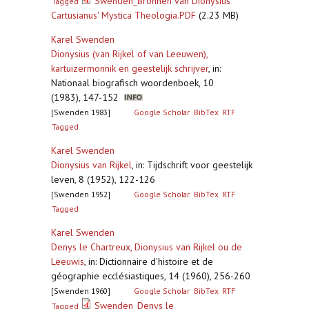
Swenden_Bronnen van Dionysius
Tagged
Cartusianus' Mystica Theologia.PDF
(2.23 MB)
Karel Swenden
Dionysius (van Rijkel of van Leeuwen),
kartuizermonnik en geestelijk schrijver
,
in:
Nationaal biografisch woordenboek, 10
(1983), 147-152
[Swenden 1983]
Google Scholar
BibTex
RTF
Tagged
Karel Swenden
Dionysius van Rijkel
,
in: Tijdschrift voor geestelijk
leven, 8 (1952), 122-126
[Swenden 1952]
Google Scholar
BibTex
RTF
Tagged
Karel Swenden
Denys le Chartreux, Dionysius van Rijkel ou de
Leeuwis
,
in: Dictionnaire d'histoire et de
géographie ecclésiastiques, 14 (1960), 256-260
[Swenden 1960]
Google Scholar
BibTex
RTF
Swenden_Denys le
Tagged