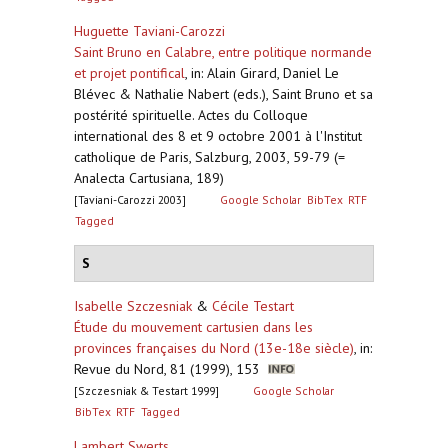
Huguette Taviani-Carozzi
Saint Bruno en Calabre, entre politique normande
et projet pontifical
,
in: Alain Girard, Daniel Le
Blévec & Nathalie Nabert (eds.), Saint Bruno et sa
postérité spirituelle. Actes du Colloque
international des 8 et 9 octobre 2001 à l'Institut
catholique de Paris, Salzburg, 2003, 59-79 (=
Analecta Cartusiana, 189)
[Taviani-Carozzi 2003]
Google Scholar
BibTex
RTF
Tagged
S
Isabelle Szczesniak
&
Cécile Testart
Étude du mouvement cartusien dans les
provinces françaises du Nord (13e-18e siècle)
,
in:
Revue du Nord, 81 (1999), 153
[Szczesniak & Testart 1999]
Google Scholar
BibTex
RTF
Tagged
Lambert Swerts