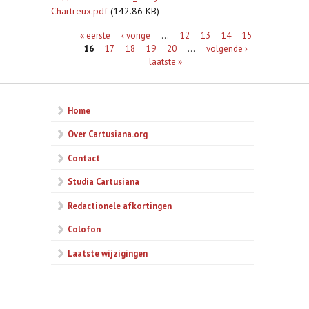
Chartreux.pdf
(142.86 KB)
Pagina's
« eerste
‹ vorige
…
12
13
14
15
16
17
18
19
20
…
volgende ›
laatste »
Home
Over Cartusiana.org
Contact
Studia Cartusiana
Redactionele afkortingen
Colofon
Laatste wijzigingen