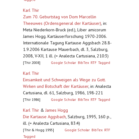
Karl Thir
Zum 70. Geburtstag von Dom Marcellin
Theeuwes (Ordensgeneral der Kartäuser)
,
in:
Meta Niederkorn-Bruck (ed.), Liber amicorum
James Hogg. Kartäuserforschung 1970-2006.
Internationale Tagung Kartause Aggsbach 28.8-
1.9.2006 Kartause Mauerbach, dl. 3, Salzburg,
2008, V-XII, 1 ill. (= Analecta Cartusiana, 210:3)
[Thir 2008]
Google Scholar
BibTex
RTF
Tagged
Karl Thir
Einsamkeit und Schweigen als Wege zu Gott.
Wirken und Botschaft der Kartäuser
,
in: Analecta
Cartusiana, dl. 61, Salzburg, 1986, 198-221
[Thir 1986]
Google Scholar
BibTex
RTF
Tagged
Karl Thir
&
James Hogg
Die Kartause Aggsbach
,
Salzburg, 1995, 160 p.,
ill. (= Analecta Cartusiana, 83:4)
[Thir & Hogg 1995]
Google Scholar
BibTex
RTF
Tagged